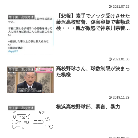
2021.07.23
【悲報】素手でノック受けさせた
甲子園、高校野球
藤沢高校監督、傷害容疑で書類送
検・・・親が激怒で神奈川県警が
動く
2021.01.06
高校野球さん、球数制限が決まっ
甲子園、高校野球
た模様
2019.11.29
横浜高校野球部、暴言、暴力
甲子園、高校野球