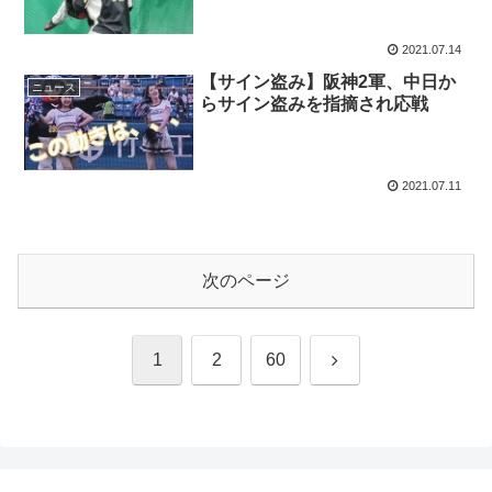
2021.07.14
【サイン盗み】阪神2軍、中日か
ニュース
らサイン盗みを指摘され応戦
2021.07.11
次のページ
次
1
2
60
へ