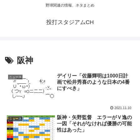
野球関連の情報、ネタまとめ
投打スタジアムCH
阪神
デイリー「佐藤輝明は1000日計
ニュース
画で松井秀喜のような日本の4番
にすべき」
2021.11.10
阪神・矢野監督 エラーがＶ逸の
ニュース
一因「それがなければ優勝の可能
性はあった」