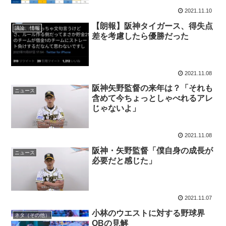
2021.11.10
【朗報】阪神タイガース、得失点
議論、情報
差を考慮したら優勝だった
2021.11.08
阪神矢野監督の来年は？「それも
ニュース
含めて今ちょっとしゃべれるアレ
じゃないよ」
2021.11.08
阪神・矢野監督「僕自身の成長が
ニュース
必要だと感じた」
2021.11.07
小林のウエストに対する野球界
ネタ（その他）
OBの見解