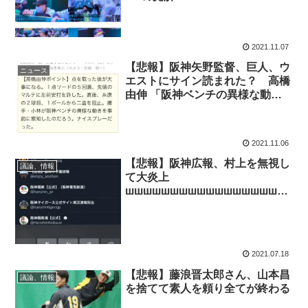
2021.11.07
【悲報】阪神矢野監督、巨人、ウ
ニュース
エストにサイン読まれた？ 高橋
由伸 「阪神ベンチの異様な動き
を事前に察知したナイスプレー」
2021.11.06
【悲報】阪神広報、村上を無視し
議論、情報
て大炎上
шшшшшшшшшшшшшшшшшш
шшшш
2021.07.18
【悲報】藤浪晋太郎さん、山本昌
議論、情報
を捨てて素人を頼り全てが終わる