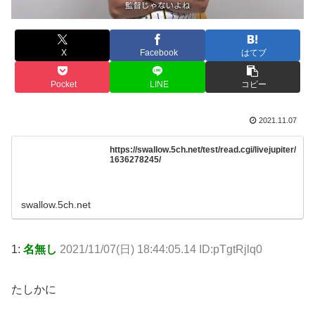
X
Facebook
はてブ
Pocket
LINE
コピー
2021.11.07
https://swallow.5ch.net/test/read.cgi/livejupiter/
1636278245/
swallow.5ch.net
1:
名無し
2021/11/07(日) 18:44:05.14 ID:pTgtRjlq0
たしかに