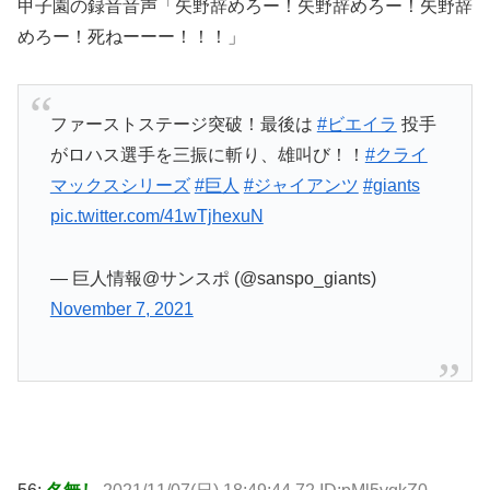
甲子園の録音音声「矢野辞めろー！矢野辞めろー！矢野辞
めろー！死ねーーー！！！」
ファーストステージ突破！最後は
#ビエイラ
投手
がロハス選手を三振に斬り、雄叫び！！
#クライ
マックスシリーズ
#巨人
#ジャイアンツ
#giants
pic.twitter.com/41wTjhexuN
— 巨人情報@サンスポ (@sanspo_giants)
November 7, 2021