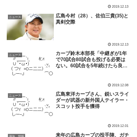
2019.12.13
広島今村（28）、佐伯三貴(35)と
ニュース
真剣交際
2019.12.13
カープ鈴木本部長「中継ぎが1年
ニュース
で70試合80試合も投げる必要は
ない。60試合を5年続けたら良
い」
2019.12.08
広島東洋カープさん、鋭いスライ
ニュース
ダーが武器の新外国人テイラー・
スコット投手を獲得
2019.12.01
来年の広島カープの投手陣、ガチ
議論、情報