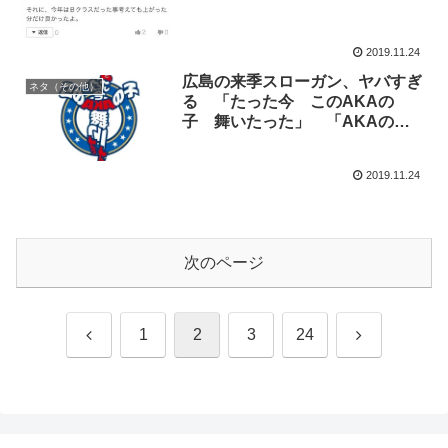
2019.11.24
広島の来季スローガン、ヤバすぎ
ネタ（その他）
る 「たった今 このAKAの
子 舞いたった」 「AKAの
子」はファン、選手のこと
2019.11.24
次のページ
前
次
1
2
3
24
へ
へ