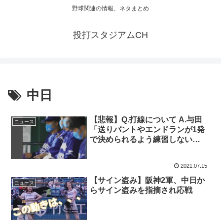
野球関連の情報、ネタまとめ
投打スタジアムCH
中日
【悲報】Q.打線について A.与田
ニュース
「送りバントやエンドランが1発
で決められるよう練習しない
と。」
2021.07.15
【サイン盗み】阪神2軍、中日か
ニュース
らサイン盗みを指摘され応戦