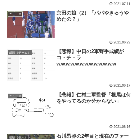
2021.07.11
京田の娘（2）「パパやきゅうや
ニュース
めたの？」
2021.06.29
【悲報】中日の2軍野手成績が
成績（チーム）
コ・チ・ラ
w.w.w.w.w.w.w.w.w.w.w.w.w
2021.06.17
【悲報】仁村二軍監督「根尾は何
ニュース
をやってるのか分からない」
2021.06.16
石川昂弥の2年目と現在のファー
成績（個人）