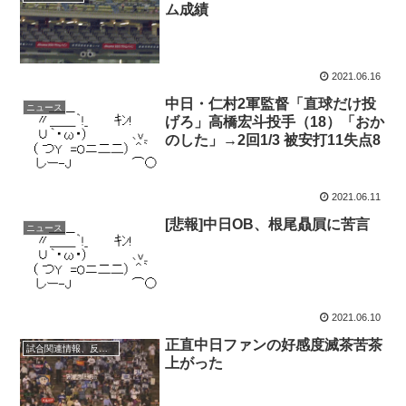
ム成績
2021.06.16
中日・仁村2軍監督「直球だけ投
ニュース
げろ」高橋宏斗投手（18）「おか
のした」→2回1/3 被安打11失点8
2021.06.11
[悲報]中日OB、根尾贔屓に苦言
ニュース
2021.06.10
正直中日ファンの好感度滅茶苦茶
試合関連情報、反省会、感想
上がった