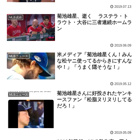
2019.07.13
菊池雄星、逝く ラステラ・ト
MLB成績
ラウト・大谷に三者連続ホームラ
ン
2019.06.09
米メディア「菊池雄星くん！みん
MLBニュース
な松ヤニ使ってるからきにすんな
や！」「うまく隠そうな！」
2019.05.12
菊池雄星さんに好投されたヤンキ
MLBニュース
ースファン「松脂ヌリヌリしてる
だろ！」
2019.05.09