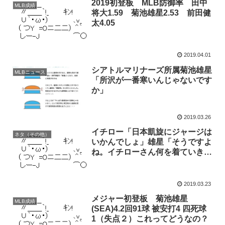
2019初登板 MLB防御率 田中
MLB成績
将大1.59 菊池雄星2.53 前田健
太4.05
2019.04.01
シアトルマリナーズ所属菊池雄星
MLBニュース
「所沢が一番寒いんじゃないです
か」
2019.03.26
イチロー「日本凱旋にジャージは
ネタ（その他）
いかんでしょ」雄星「そうですよ
ね。イチローさん何を着ていきま
す？」
2019.03.23
メジャー初登板 菊池雄星
MLB成績
(SEA)4.2回91球 被安打4 四死球
1（失点２）これってどうなの？