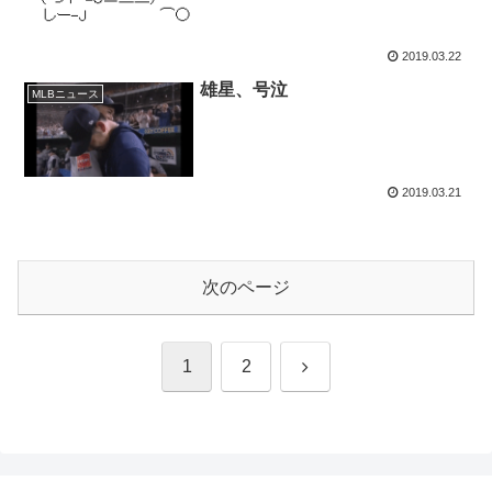
2019.03.22
雄星、号泣
MLBニュース
2019.03.21
次のページ
次
1
2
へ