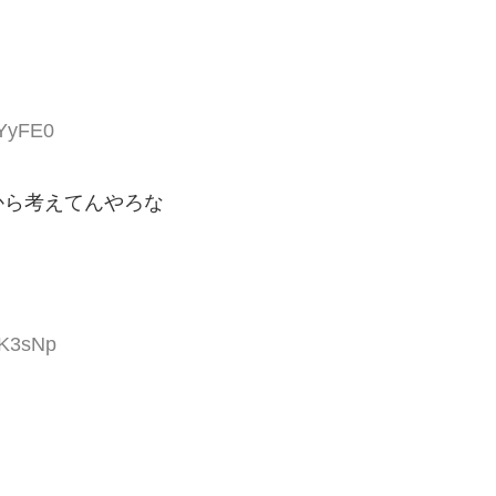
gYyFE0
から考えてんやろな
/K3sNp