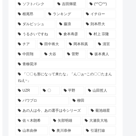
ソフトバンク
吉田輝星
(*^◯^*)
根尾昂
ランキング
イチロー
ダルビッシュ
藤浪
則本昂大
うるさいですね
倉本寿彦
村上 宗隆
チア
田中将大
岡本和真
清宮
中田翔
大谷
菅野
坂本勇人
青柳晃洋
「〇〇も形になって来たな」「ん〇ぉ~この〇〇たまん
ねえ~」
UZR
〇
平野
山田哲人
パワプロ
柳田
あの人は今、あの選手は今シリーズ
菊池雄星
佐々木朗希
矢部明雄
大瀬良大地
山本由伸
奥川恭伸
引退打線