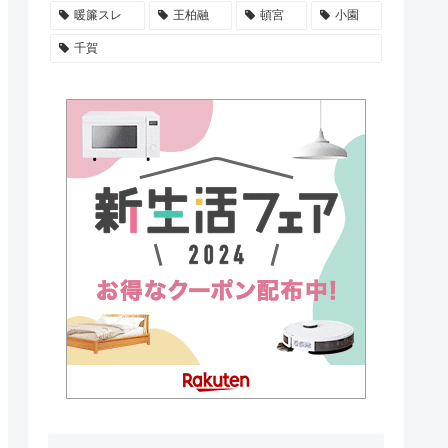
暖簾スレ
王柏融
頓宮
小園
千賀