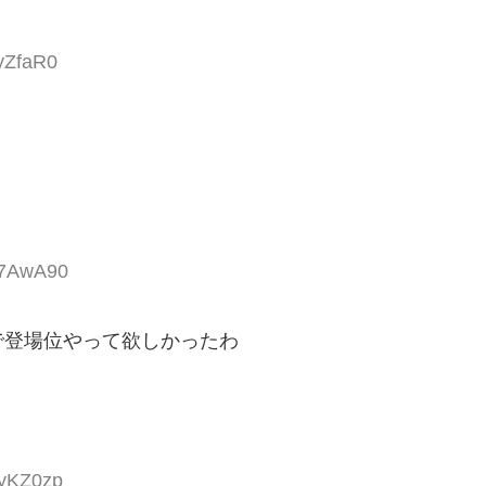
yZfaR0
X7AwA90
で登場位やって欲しかったわ
KyKZ0zp