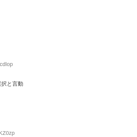
cdlop
選択と言動
yKZ0zp