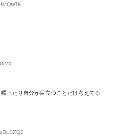
OWHMQwTa
48IVp
ラ喋ったり自分が目立つことだけ考えてる
eMeBLSZQ0