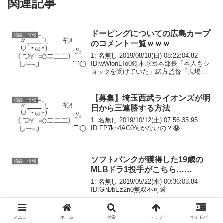
関連記事
ドーピングについての広島カープ
議論、情報
のコメント一覧ｗｗｗ
1: 名無し 2019/08/18(日) 08:22:04.82
ID:wWtonLTo0鈴木球団本部長「本人もシ
ョックを受けていた」緒方監督「現場と
しては痛いよね。それ以上のコメントは
できない」高ヘッド「長打力という意味
では痛い。みんなで...
【募集】埼玉西武ライオンズが明
議論、情報
日から三連勝する方法
1: 名無し 2019/10/12(土) 07:56:35.95
ID:FP7kn4AC0何かないの？😭
ソフトバンクが獲得した19歳の
議論、情報
MLBドラ1投手がこちら……
1: 名無し 2019/05/22(水) 00:36:03.84
ID:GnDbEz2n0無双不可避
メニュー
ホーム
検索
トップ
サイドバー
巨人広島DeNA阪神お前ヤクルト
議論、情報