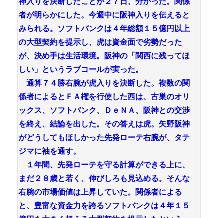
神入りを決断したことが２７日、分かった。関係
者が明らかにした。今週中に阪神入りを伝えると
みられる。ソフトバンクは４年総額１５億円以上
の大型契約を提示し、虎は資金面で劣勢だった
が、決め手は生活環境。阪神の「関西に残ってほ
しい」というラブコールが実った。
通算７４勝右腕が虎入りを決断した。複数の関
係者によるとＦＡ権を行使した西は、古巣のオリ
ックス、ソフトバンク、ＤｅＮＡ、阪神との交渉
を終え、結論を出した。その答えは虎。矢野阪神
がどうしてもほしかった先発ローテ右腕が、タテ
ジマに袖を通す。
１年間、先発ローテを守る計算ができる上に、
まだ２８歳と若く、伸びしろも見込める。そんな
右腕の市場価値は上昇していた。関係者による
と、豊富な資金力を誇るソフトバンクは４年１５