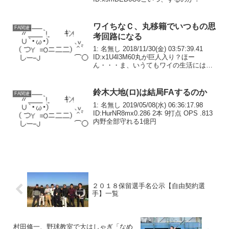
ワイちなＣ、丸移籍でいつもの思
FA関連
考回路になる
1: 名無し 2018/11/30(金) 03:57:39.41
ID:x1U4l3M60丸が巨人入り？ほー
ん・・・ま、いうてもワイの生活には関
係ないし・・つか所詮スポーツ観戦やし
ぶっちゃけ冷静になったら誰がどこに行
って勝とうが負けようがど...
鈴木大地(ロ)は結局FAするのか
FA関連
1: 名無し 2019/05/08(水) 06:36:17.98
ID:HurNR8mx0.286 2本 9打点 OPS .813
内野全部守れる1億円
２０１８保留選手名公示【自由契約選
手】一覧
村田修一、野球教室で大はしゃぎ「なめ