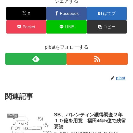
シェアする
X
Facebook
はてブ
Pocket
LINE
コピー
pibatをフォローする
pibat
関連記事
SB、バレンティン獲得調査２年
FA関連
１０億を用意 福田4年5億で残留
要請