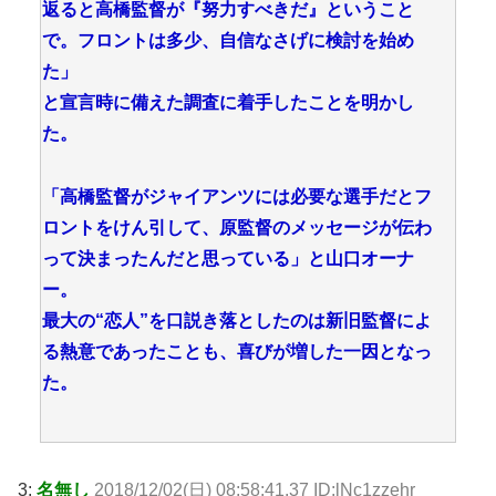
返ると高橋監督が『努力すべきだ』ということ
で。フロントは多少、自信なさげに検討を始め
た」
と宣言時に備えた調査に着手したことを明かし
た。
「高橋監督がジャイアンツには必要な選手だとフ
ロントをけん引して、原監督のメッセージが伝わ
って決まったんだと思っている」と山口オーナ
ー。
最大の“恋人”を口説き落としたのは新旧監督によ
る熱意であったことも、喜びが増した一因となっ
た。
3:
名無し
2018/12/02(日) 08:58:41.37 ID:lNc1zzehr