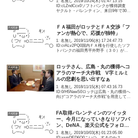
1: 名無し 2019/10/24(木) 01:47:13.15
ID:cLZndCcx0ソフトバンクが獲得調査
ヤクルト・バレンティン、来日9年で30発
を8度クリアソフトバンクがバレンティン
に2年10億用意か#swallows pic.t...
ＦＡ福田がロッテとＦＡ交渉「フ
FA関連
ァンが熱心で、応援が独特」
1: 名無し 2019/11/06(水) 17:24:47.73
ID:crALv2PQ0国内ＦＡ権を行使したソフ
トバンクの福田秀平外野手（３０）が６
日、福岡市内でヤクルト、ロッテとの交
渉に臨んだ。３日の西武、中日に続き高
い評価を受けたとい...
ロッテさん、広島・丸の獲得へコ
FA関連
アラのマーチ大作戦 V字ミルミ
ルの悲劇を思い出すなぁ
1: 名無し 2018/11/15(木) 07:43:16.73
ID:0/H5NawS0ロッテは広島・丸の獲得へ
向け“コアラのマーチ大作戦”を用意してい
ることが１４日、判明した。球団関係者
は「丸選手にはお子さんがいらっしゃ
る。お菓子が嫌い...
FA取得バレンティンのツイッタ
FA関連
ー、今月になっていきなりソフバ
ン、DeNA、楽天公式をフォロー
する
1: 名無し 2019/10/03(木) 01:23:05.00
ID:xsmDED6O0こいつ、するのか？