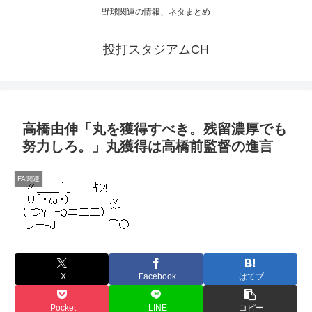
野球関連の情報、ネタまとめ
投打スタジアムCH
高橋由伸「丸を獲得すべき。残留濃厚でも
努力しろ。」丸獲得は高橋前監督の進言
FA関連
X
Facebook
はてブ
Pocket
LINE
コピー