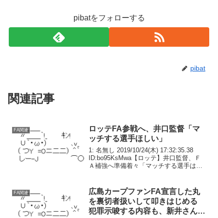
pibatをフォローする
pibat
関連記事
ロッテFA参戦へ、井口監督「マ
FA関連
ッチする選手ほしい」
1: 名無し 2019/10/24(木) 17:32:35.38
ID:bo95KsMwa【ロッテ】井口監督、Ｆ
Ａ補強へ準備着々「マッチする選手は欲
しい」交渉には直接出馬もロッテ・井口
資仁監督（４４）が２４日、今オフのＦ
Ａ（フリーエージェン...
広島カープファンFA宣言した丸
FA関連
を裏切者扱いして叩きはじめる
犯罪示唆する内容も、新井さんの