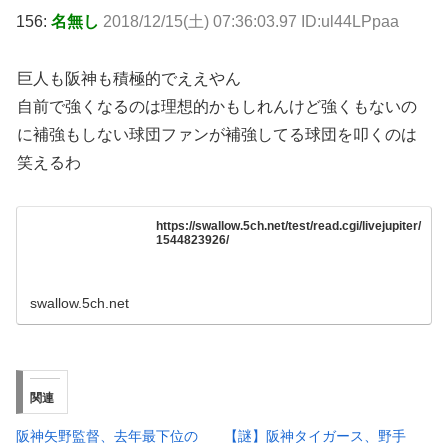
156:
名無し
2018/12/15(土) 07:36:03.97 ID:ul44LPpaa
巨人も阪神も積極的でええやん
自前で強くなるのは理想的かもしれんけど強くもないの
に補強もしない球団ファンが補強してる球団を叩くのは
笑えるわ
https://swallow.5ch.net/test/read.cgi/livejupiter/
1544823926/
swallow.5ch.net
関連
阪神矢野監督、去年最下位の
【謎】阪神タイガース、野手