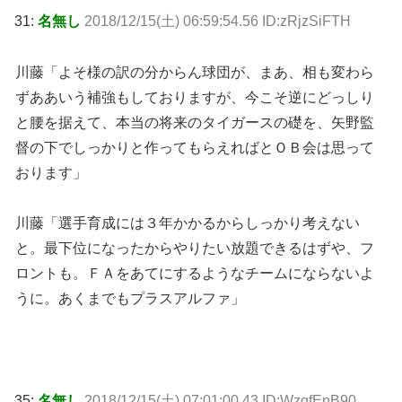
31:
名無し
2018/12/15(土) 06:59:54.56 ID:zRjzSiFTH
川藤「よそ様の訳の分からん球団が、まあ、相も変わら
ずああいう補強もしておりますが、今こそ逆にどっしり
と腰を据えて、本当の将来のタイガースの礎を、矢野監
督の下でしっかりと作ってもらえればとＯＢ会は思って
おります」
川藤「選手育成には３年かかるからしっかり考えない
と。最下位になったからやりたい放題できるはずや、フ
ロントも。ＦＡをあてにするようなチームにならないよ
うに。あくまでもプラスアルファ」
35:
名無し
2018/12/15(土) 07:01:00.43 ID:WzgfEnB90