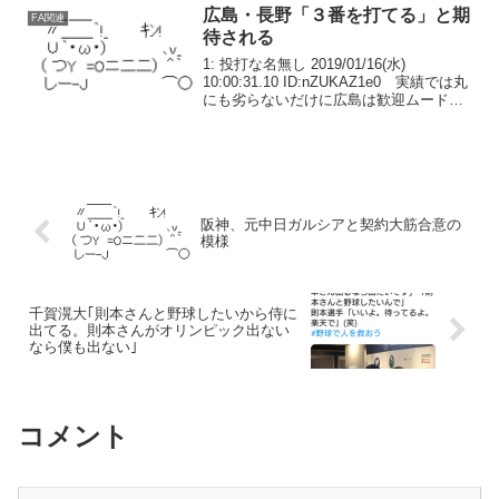
日、分かった。球団...
広島・長野「３番を打てる」と期
FA関連
待される
1: 投打な名無し 2019/01/16(水)
10:00:31.10 ID:nZUKAZ1e0 実績では丸
にも劣らないだけに広島は歓迎ムード。
松田オーナーは昨季まで丸が務めていた
「３番を打てる」と期待を寄せる。「３
番？ 野球のことなら頑張...
阪神、元中日ガルシアと契約大筋合意の
模様
千賀滉大｢則本さんと野球したいから侍に
出てる。則本さんがオリンピック出ない
なら僕も出ない｣
コメント