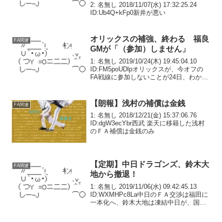
時逮捕者出たよね
2: 名無し 2018/11/07(水) 17:32:25.24
ID:Ub4Q+kFp0新井が悪い
オリックスの補強、終わる 福良
FA関連
GMが「（参加）しません」
1: 名無し 2019/10/24(木) 19:45:04.10
ID:FM5poUDlpオリックスが、今オフの
FA戦線に参加しないことが24日、わかっ
た。同日からFA権行使の申請期間となっ
たが、福良GMが「（参加）しません」と
明言した。昨...
【朗報】浅村の補償は金銭
FA関連
1: 名無し 2018/12/21(金) 15:37:06.76
ID:dgW3ecYbr西武 楽天に移籍した浅村
のＦＡ補償は金銭のみ
【定期】中日ドラゴンズ、鈴木大
FA関連
地から撤退！
1: 名無し 2019/11/06(水) 09:42:45.13
ID:WXMHPc8La中日のＦＡ交渉は福田に
一本化へ、鈴木大地は凍結中日が、国内
FA権を行使したロッテ鈴木大地内野手
（30）との交渉を凍結していることが5