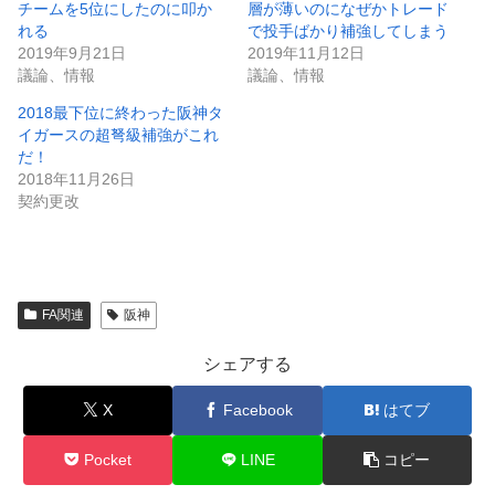
チームを5位にしたのに叩か
層が薄いのになぜかトレード
れる
で投手ばかり補強してしまう
2019年9月21日
2019年11月12日
議論、情報
議論、情報
2018最下位に終わった阪神タ
イガースの超弩級補強がこれ
だ！
2018年11月26日
契約更改
FA関連
阪神
シェアする
X
Facebook
はてブ
Pocket
LINE
コピー