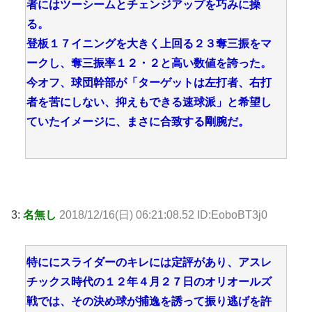
者にはツーシームとチェンジアップを巧みに操
る。
登板１７イニングを大きく上回る２３奪三振をマ
ークし、奪三振率１２・２と高い数値を誇った。
今オフ、球団幹部が「ターゲットは左打者、右打
者を苦にしない、抑えもできる速球派」と希望し
ていたイメージに、まさに合致する剛腕だ。
3:
名無し
2018/12/16(日) 06:21:08.52 ID:EoboBT3j0
特ににスライダーのキレには定評があり、アスレ
チックス時代の１２年４月２７日のオリオールズ
戦では、その決め球が捕逸を誘って振り逃げを許