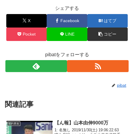
シェアする
X
Facebook
はてブ
Pocket
LINE
コピー
pibatをフォローする
pibat
関連記事
【ん報】山本由伸9000万
契約更改
1: 名無し 2019/11/30(土) 19:06:22.63