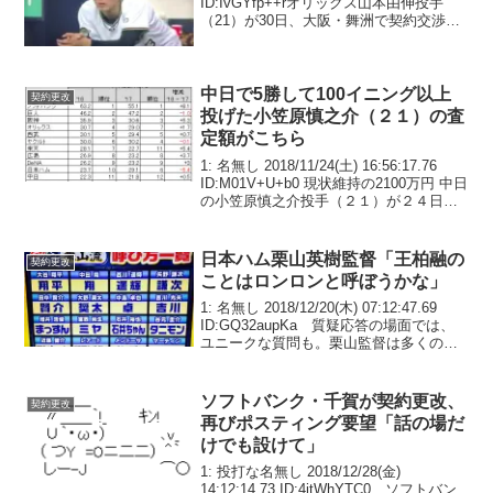
ID:IvGYfp++rオリックス山本由伸投手
（21）が30日、大阪・舞洲で契約交渉に
臨み、5000万円アップの年俸9000万円で
サインした。高卒4年目では、イチローの
800...
中日で5勝して100イニング以上
契約更改
投げた小笠原慎之介（２１）の査
定額がこちら
1: 名無し 2018/11/24(土) 16:56:17.76
ID:M01V+U+b0 現状維持の2100万円 中日
の小笠原慎之介投手（２１）が２４日、
ナゴヤ球場で契約更改交渉に臨み、現状
維持の２１００万円でサインした。
日本ハム栗山英樹監督「王柏融の
契約更改
ことはロンロンと呼ぼうかな」
1: 名無し 2018/12/20(木) 07:12:47.69
ID:GQ32aupKa 質疑応答の場面では、
ユニークな質問も。栗山監督は多くの選
手を名前呼びすることが多いことから、
王のことをどう呼ぶか問われると「親戚
や血縁関係の方からは...
ソフトバンク・千賀が契約更改、
契約更改
再びポスティング要望「話の場だ
けでも設けて」
1: 投打な名無し 2018/12/28(金)
14:12:14.73 ID:4jtWhYTC0 ソフトバン