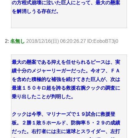
の方程式崩壊に泣いた巨人にとって、最大の懸案
を解消しうる存在だ。
2:
名無し
2018/12/16(日) 06:20:26.27 ID:EoboBT3j0
最大の懸案である抑えを任せられるピースは、実
績十分のメジャーリーガーだった。今オフ、ＦＡ
を含めた積極的な補強を続けてきた巨人が、次は
最速１５０キロ超を誇る救援右腕クックの調査に
乗り出したことが判明した。
クックは今季、マリナーズで１９試合に救援登
板。２勝１敗５ホールド、防御率５・２９の成績
だった。右打者には主に速球とスライダー、左打