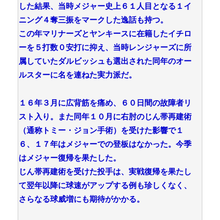
した結果、当時メジャー史上６１人目となる１イ
ニング４奪三振をマークした逸話も持つ。
この年マリナーズとヤンキースに在籍したイチロ
ーを５打数０安打に抑え、当時レンジャーズに所
属していたダルビッシュも選出された同年のオー
ルスターに名を連ねた実力派だ。
１６年３月に広背筋を痛め、６０日間の故障者リ
スト入り。また同年１０月に右肘のじん帯再建術
（通称トミー・ジョン手術）を受けた影響で１
６、１７年はメジャーでの登板はなかった。今季
はメジャー復帰を果たした。
じん帯再建術を受けた投手は、実戦復帰を果たし
て翌年以降に球速がアップする例も珍しくなく、
さらなる球威増にも期待がかかる。