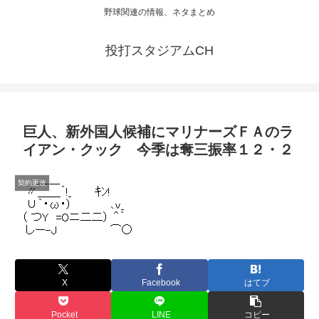
野球関連の情報、ネタまとめ
投打スタジアムCH
巨人、新外国人候補にマリナーズＦＡのラ
イアン・クック 今季は奪三振率１２・２
契約更改
X
Facebook
はてブ
Pocket
LINE
コピー