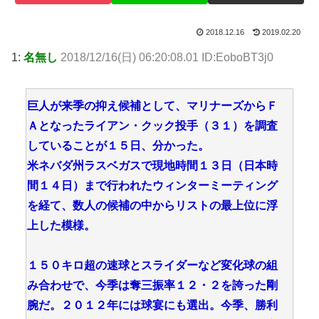
2018.12.16
2019.02.20
1:
名無し
2018/12/16(日) 06:20:08.01 ID:EoboBT3j0
巨人が来季の抑え候補として、マリナーズからＦ
Ａとなったライアン・クック投手（３１）を調査
していることが１５日、分かった。
米ネバダ州ラスベガスで現地時間１３日（日本時
間１４日）まで行われたウィンターミーティング
を経て、数人の候補の中からリストの最上位に浮
上した模様。
１５０キロ超の速球とスライダーなど変化球の組
み合わせで、今季は奪三振率１２・２を誇った剛
腕だ。２０１２年には球宴にも選出。今季、勝利