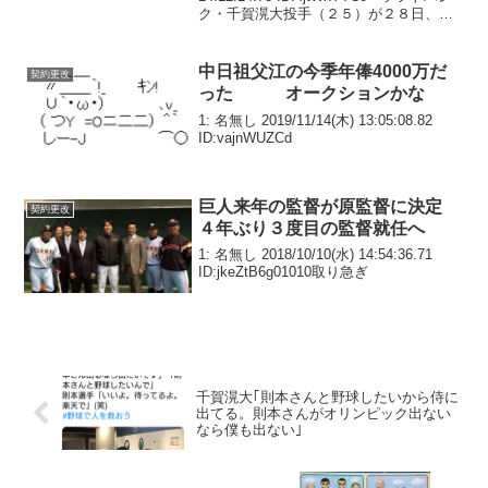
ク・千賀滉大投手（２５）が２８日、ヤ
フオクドームの球団事務所で契約更改交
渉に臨み、３５００万円増の年俸１億６
０００万円でサインした。...
中日祖父江の今季年俸4000万だ
契約更改
った オークションかな
1: 名無し 2019/11/14(木) 13:05:08.82
ID:vajnWUZCd
巨人来年の監督が原監督に決定
契約更改
４年ぶり３度目の監督就任へ
1: 名無し 2018/10/10(水) 14:54:36.71
ID:jkeZtB6g01010取り急ぎ
千賀滉大｢則本さんと野球したいから侍に
出てる。則本さんがオリンピック出ない
なら僕も出ない｣