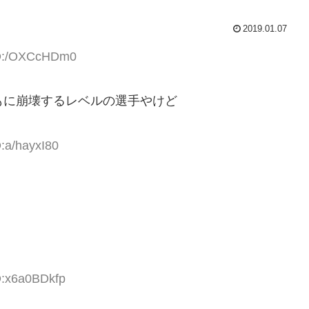
2019.01.07
ID:/OXCcHDm0
もに崩壊するレベルの選手やけど
:a/hayxI80
D:x6a0BDkfp