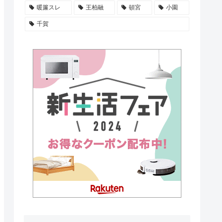
暖簾スレ
王柏融
頓宮
小園
千賀