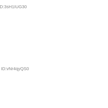
 ID:3sH1IUG30
3 ID:vNr4qyQS0