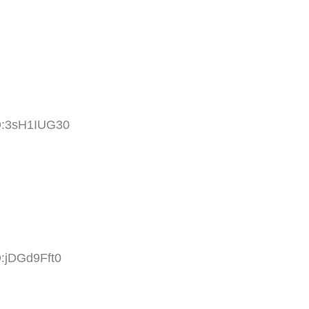
ID:3sH1IUG30
D:jDGd9Fft0