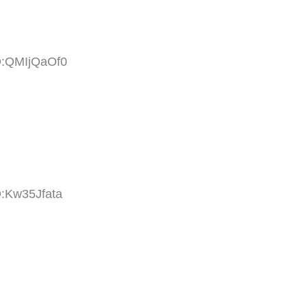
D:QMIjQaOf0
D:Kw35Jfata