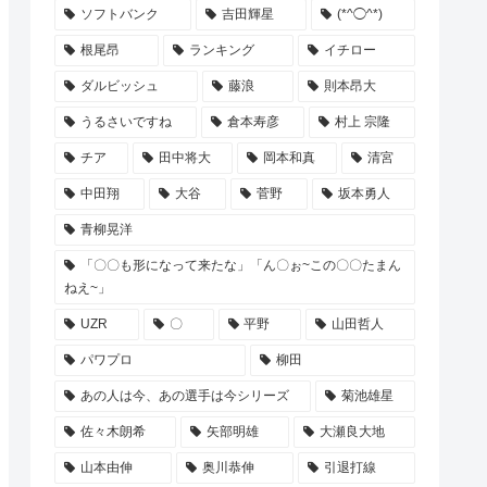
ソフトバンク
吉田輝星
(*^◯^*)
根尾昂
ランキング
イチロー
ダルビッシュ
藤浪
則本昂大
うるさいですね
倉本寿彦
村上 宗隆
チア
田中将大
岡本和真
清宮
中田翔
大谷
菅野
坂本勇人
青柳晃洋
「〇〇も形になって来たな」「ん〇ぉ~この〇〇たまん
ねえ~」
UZR
〇
平野
山田哲人
パワプロ
柳田
あの人は今、あの選手は今シリーズ
菊池雄星
佐々木朗希
矢部明雄
大瀬良大地
山本由伸
奥川恭伸
引退打線