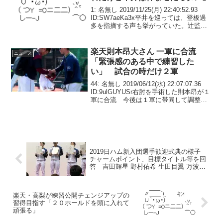
1: 名無し 2019/11/25(月) 22:40:52.93
ID:SW7aeKa3x平井を巡っては、登板過
多を指摘する声も挙がっていた。辻監督
は「ネットを見ると『投げさせ過ぎ』と
書かれていたし、嫁にも『平井さんを休
ませた方がいい』と言...
楽天則本昂大さん 一軍に合流
ニュース
「緊張感のある中で練習した
い」 試合の時だけ２軍
44: 名無し 2019/06/12(水) 22:07:07.36
ID:9ulGUYUSr右肘を手術した則本昂が１
軍に合流 今後は１軍に帯同して調整へ
石井一久ＧＭ（４５）は「本人から、緊
張感のある中で練習したいと聞いたので
１軍でやらせるこ...
2019日ハム新入団選手歓迎式典の様子
チャームポイント、目標タイトル等を回
答 吉田輝星 野村佑希 生田目翼 万波中
正 柿木蓮 田宮裕涼 福田俊 海老原一佳
楽天・高梨が練習公開チェンジアップの
習得目指す「２０ホールドを頭に入れて
頑張る」