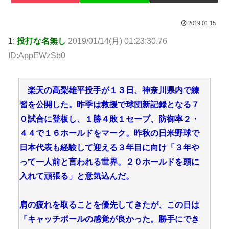
2019.01.15
1:
投打な名無し
2019/01/14(月) 01:23:30.76
ID:AppEWzSb0
楽天の高梨雄平投手が１３日、神奈川県内で練
習を公開した。昨季は救援で球団新記録となる７
０試合に登板し、１勝４敗１セーブ、防御率２・
４４で１６ホールドをマーク。昨秋の日米野球で
日本代表も経験して迎える３年目に向け「３年や
って一人前と言われる世界。２０ホールドを頭に
入れて頑張る」と意気込んだ。
肩の疲れを取ることを優先してきたが、この日は
「キャッチボールの感覚が良かった。勝手にでき