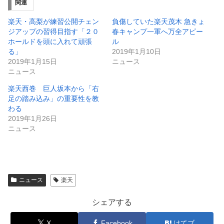
関連
楽天・高梨が練習公開チェン
負傷していた楽天茂木 急きょ
ジアップの習得目指す「２０
春キャンプ一軍へ万全アピー
ホールドを頭に入れて頑張
ル
る」
2019年1月10日
2019年1月15日
ニュース
ニュース
楽天西巻 巨人坂本から「右
足の踏み込み」の重要性を教
わる
2019年1月26日
ニュース
ニュース
楽天
シェアする
X
Facebook
はてブ