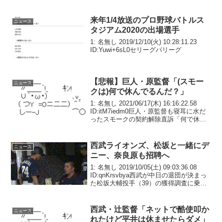
も狙えるペース
来年1/4放送のプロ野球バトルス
ニュース
タジアム2020の出場選手
1: 名無し 2019/12/10(火) 10:28:11.23
ID:Yuwi+6sL0セリーグパリーグ
【悲報】巨人・原監督「(スモー
ニュース
クは)何で休んでるんだ？」
1: 名無し 2021/06/17(木) 16:16:22.58
ID:itM7iedm0巨人・原監督も寝耳に水だ
ったスモークの契約解除直訴「何で休ん
でるんだ？」巨人のジャスティン・スモ
ーク内野手（３４）がシーズン途中で帰
国することについて...
西武ライオンズ、松坂と一緒にデ
ニュース
ニー、奈良原も招聘へ
1: 名無し 2019/10/05(土) 09:03:36.08
ID:qnKrsvbya西武が中日の退団が決まっ
た松坂大輔投手（39）の獲得調査に乗り
出すことが4日、分かった。実現すれば
2006年以来の古巣復帰となる。松坂は中
日退団の理由...
西武・辻監督「ネットで酷使叩か
ニュース
れたけど平井は休ませたらダメ」