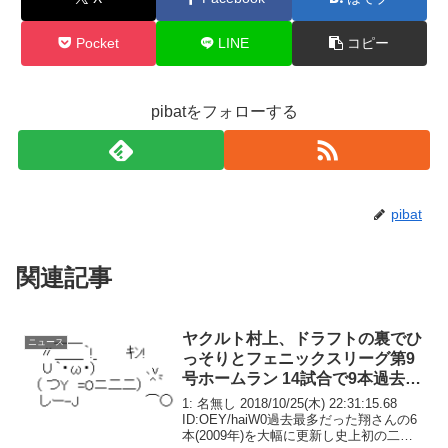
Pocket
LINE
コピー
pibatをフォローする
pibat
関連記事
ヤクルト村上、ドラフトの裏でひ
ニュース
っそりとフェニックスリーグ第9
号ホームラン 14試合で9本過去最
多本数更新
1: 名無し 2018/10/25(木) 22:31:15.68
ID:OEY/haiW0過去最多だった翔さんの6
本(2009年)を大幅に更新し史上初の二桁