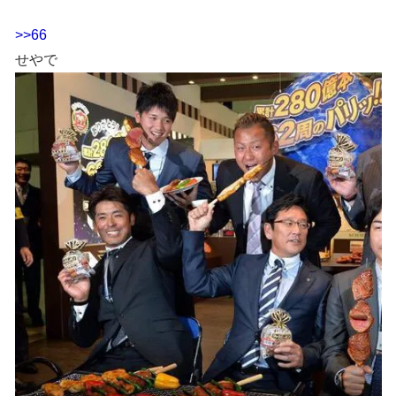
>>66
せやで