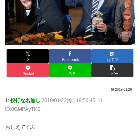
X
Facebook
はてブ
Pocket
LINE
コピー
2019.01.26
1:
投打な名無し
2019/01/23(水) 19:50:45.10
ID:0GMPAyTK0
おしえてくふ