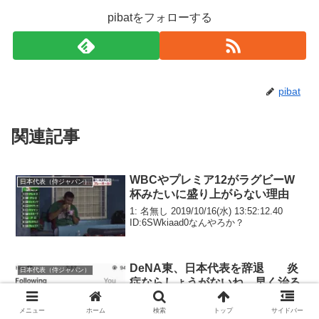
pibatをフォローする
pibat
関連記事
WBCやプレミア12がラグビーW
日本代表（侍ジャパン）
杯みたいに盛り上がらない理由
1: 名無し 2019/10/16(水) 13:52:12.40
ID:6SWkiaad0なんやろか？
DeNA東、日本代表を辞退 炎
日本代表（侍ジャパン）
症ならしょうがないね 早く治る
といいね
メニュー
ホーム
検索
トップ
サイドバー
1: 名無し 2018/10/18(木) 16:52:48.92