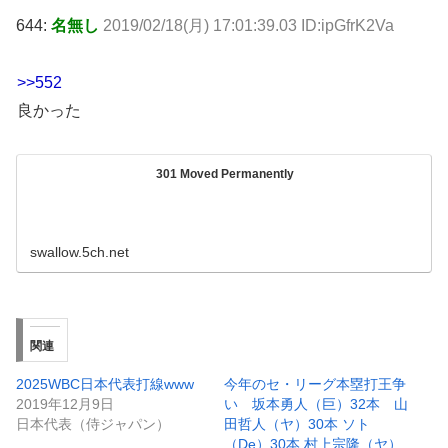
644:
名無し
2019/02/18(月) 17:01:39.03 ID:ipGfrK2Va
>>552
良かった
301 Moved Permanently
swallow.5ch.net
関連
2025WBC日本代表打線www
今年のセ・リーグ本塁打王争
2019年12月9日
い 坂本勇人（巨）32本 山
日本代表（侍ジャパン）
田哲人（ヤ）30本 ソト
（De）30本 村上宗隆（ヤ）