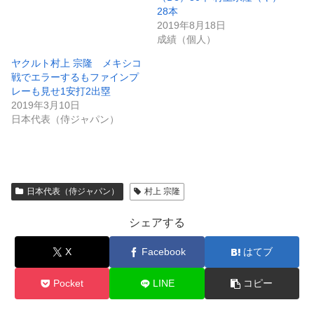
28本
2019年8月18日
成績（個人）
ヤクルト村上 宗隆 メキシコ
戦でエラーするもファインプ
レーも見せ1安打2出塁
2019年3月10日
日本代表（侍ジャパン）
日本代表（侍ジャパン）
村上 宗隆
シェアする
X
Facebook
はてブ
Pocket
LINE
コピー