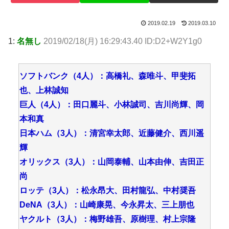
2019.02.19
2019.03.10
1:
名無し
2019/02/18(月) 16:29:43.40 ID:D2+W2Y1g0
ソフトバンク（4人）：高橋礼、森唯斗、甲斐拓
也、上林誠知
巨人（4人）：田口麗斗、小林誠司、吉川尚輝、岡
本和真
日本ハム（3人）：清宮幸太郎、近藤健介、西川遥
輝
オリックス（3人）：山岡泰輔、山本由伸、吉田正
尚
ロッテ（3人）：松永昂大、田村龍弘、中村奨吾
DeNA（3人）：山崎康晃、今永昇太、三上朋也
ヤクルト（3人）：梅野雄吾、原樹理、村上宗隆