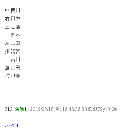
中 西川
右 田中
三 近藤
一 岡本
左 吉田
指 清宮
二 吉川
遊 京田
捕 甲斐
212:
名無し
2019/02/18(月) 16:43:36.38 ID:U79y+/nOd
>>204