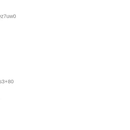
tQz7uw0
Is3+80
？