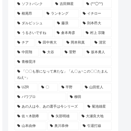
ソフトバンク
吉田輝星
(*^◯^*)
根尾昂
ランキング
イチロー
ダルビッシュ
藤浪
則本昂大
うるさいですね
倉本寿彦
村上 宗隆
チア
田中将大
岡本和真
清宮
中田翔
大谷
菅野
坂本勇人
青柳晃洋
「〇〇も形になって来たな」「ん〇ぉ~この〇〇たまん
ねえ~」
UZR
〇
平野
山田哲人
パワプロ
柳田
あの人は今、あの選手は今シリーズ
菊池雄星
佐々木朗希
矢部明雄
大瀬良大地
山本由伸
奥川恭伸
引退打線