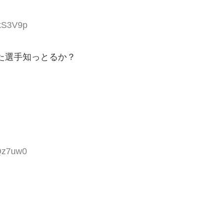
SkS3V9p
た選手知っとるか？
tQz7uw0