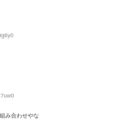
Qg6y0
Qz7uw0
じ組み合わせやな