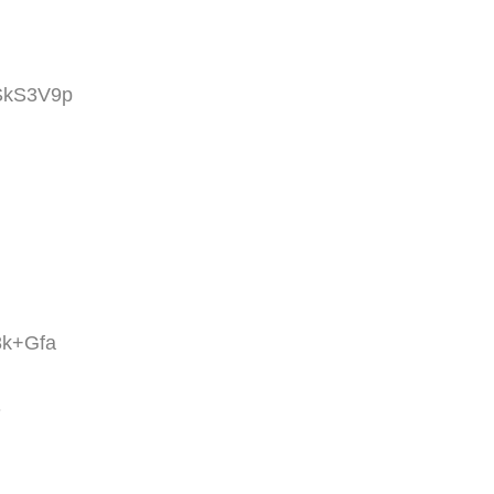
DSkS3V9p
8k+Gfa
？