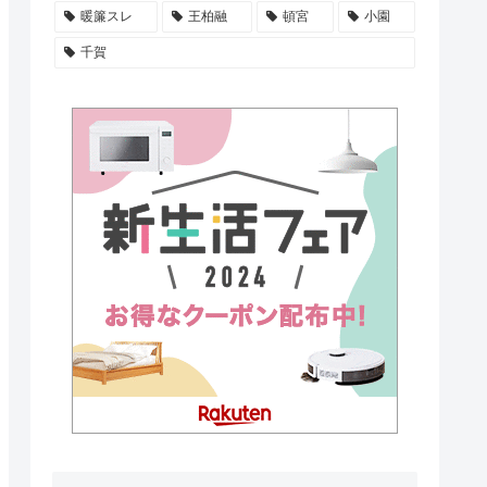
暖簾スレ
王柏融
頓宮
小園
千賀