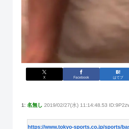
X
Facebook
はてブ
1:
名無し
2019/02/27(水) 11:14:48.53 ID:9P2
https://www.tokyo-sports.co.jp/sports/ba