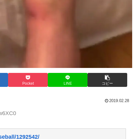
Pocket
LINE
コピー
2019.02.28
zw6XC0
seball/1292542/