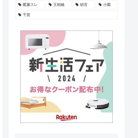
暖簾スレ
王柏融
頓宮
小園
千賀