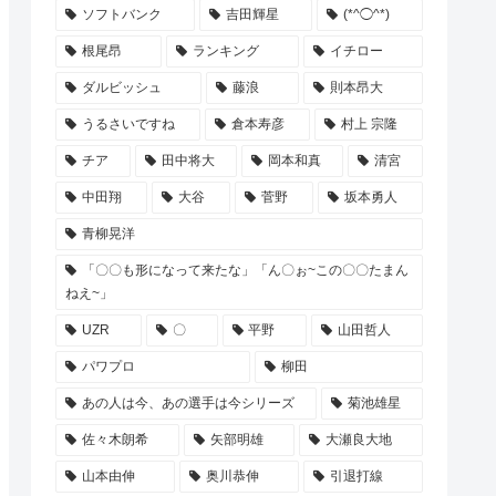
ソフトバンク
吉田輝星
(*^◯^*)
根尾昂
ランキング
イチロー
ダルビッシュ
藤浪
則本昂大
うるさいですね
倉本寿彦
村上 宗隆
チア
田中将大
岡本和真
清宮
中田翔
大谷
菅野
坂本勇人
青柳晃洋
「〇〇も形になって来たな」「ん〇ぉ~この〇〇たまん
ねえ~」
UZR
〇
平野
山田哲人
パワプロ
柳田
あの人は今、あの選手は今シリーズ
菊池雄星
佐々木朗希
矢部明雄
大瀬良大地
山本由伸
奥川恭伸
引退打線