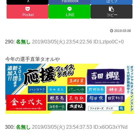
X
Facebook
はてブ
Pocket
LINE
コピー
2019.03.06
290:
名無し
2019/03/05(火) 23:54:22.56 ID:Lzlpo0C+0
今年の選手直筆タオルや
300:
名無し
2019/03/05(火) 23:54:37.53 ID:x6OG3xYNd