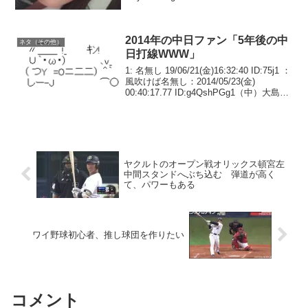
2014年の中日ファン「5年後の中
ネタ（その他）
日打線WWW」
1: 名無し 19/06/21(金)16:32:40 ID:75j1 ：
風吹けば名無し：2014/05/23(金)
00:40:17.77 ID:g4QshPGg1（中）大島洋
平 .351 *6 212（遊）吉川大
幾 .296 *8 4...
ヤクルトのオープン戦オリックス頓宮左
中間スタンドへぶち込む 弾道が高く
て、パワーもある
ワイ野球初心者、推し球団を作りたい
コメント