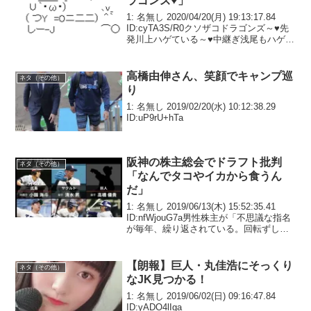
ラゴンズ♥」
1: 名無し 2020/04/20(月) 19:13:17.84
ID:cyTA3S/R0クソザコドラゴンズ～♥先
発川上ハゲている～♥中継ぎ浅尾もハゲて
いる～♥抑えの田島は腹出てる～♥ネルソ
ン銃弾密輸する～♥いいぞ♥がんばれ♥ド
ラゴンズ♥ク...
高橋由伸さん、笑顔でキャンプ巡
ネタ（その他）
り
1: 名無し 2019/02/20(水) 10:12:38.29
ID:uP9rU+hTa
阪神の株主総会でドラフト批判
ネタ（その他）
「なんでタコやイカから食うん
だ」
1: 名無し 2019/06/13(木) 15:52:35.41
ID:nfWjouG7a男性株主が「不思議な指名
が毎年、繰り返されている。回転ずしな
ら大トロやウニの皿があるのに、タコや
イカの皿から持って行っている。長い目
で見て他球団と差が...
【朗報】巨人・丸佳浩にそっくり
ネタ（その他）
なJK見つかる！
1: 名無し 2019/06/02(日) 09:16:47.84
ID:yADO4lIga