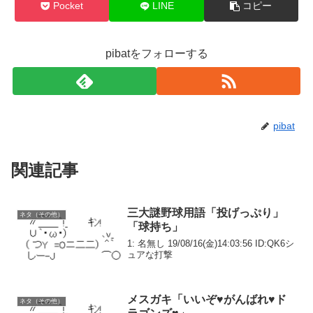
Pocket
LINE
コピー
pibatをフォローする
pibat
関連記事
三大謎野球用語「投げっぷり」
ネタ（その他）
「球持ち」
1: 名無し 19/08/16(金)14:03:56 ID:QK6シ
ュアな打撃
メスガキ「いいぞ♥がんばれ♥ド
ネタ（その他）