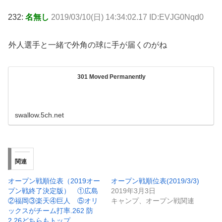
232:
名無し
2019/03/10(日) 14:34:02.17 ID:EVJG0Nqd0
外人選手と一緒で外角の球に手が届くのがね
301 Moved Permanently
swallow.5ch.net
関連
オープン戦順位表（2019オー
オープン戦順位表(2019/3/3)
プン戦終了決定版） ①広島
2019年3月3日
②福岡③楽天④巨人 ⑤オリ
キャンプ、オープン戦関連
ックスがチーム打率.262 防
2.26どちらもトップ