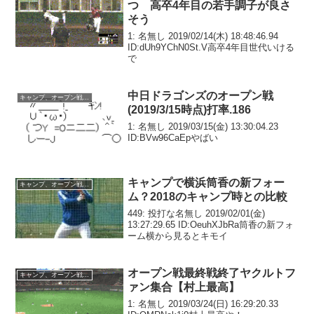
つ 高卒4年目の若手調子が良さ
そう
1: 名無し 2019/02/14(木) 18:48:46.94
ID:dUh9YChN0St.V高卒4年目世代いける
で
中日ドラゴンズのオープン戦
キャンプ、オープン戦関連
(2019/3/15時点)打率.186
1: 名無し 2019/03/15(金) 13:30:04.23
ID:BVw96CaEpやばい
キャンプで横浜筒香の新フォー
キャンプ、オープン戦関連
ム？2018のキャンプ時との比較
449: 投打な名無し 2019/02/01(金)
13:27:29.65 ID:OeuhXJbRa筒香の新フォ
ーム横から見るとキモイ
オープン戦最終戦終了ヤクルトフ
キャンプ、オープン戦関連
ァン集合【村上最高】
1: 名無し 2019/03/24(日) 16:29:20.33