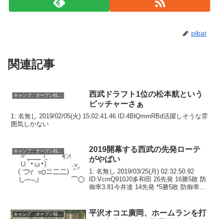
pibat
関連記事
西武ドラフト1位の松本航という
キャンプ、オープン戦関連
ピッチャーさぁ
1: 名無し 2019/02/05(火) 15:02:41.46 ID:4BlQmmRBd活躍しそうな雰
囲気しかない
2019開幕する西武の先発ローテ
キャンプ、オープン戦関連
がやばい
1: 名無し 2019/03/25(月) 02:32:50.92
ID:VcmQ910J0多和田 26先発 16勝5敗 防
御率3.81今井達 14先発 *5勝5敗 防御率
4.81髙橋光 *3先発 *2勝1敗 防御率4.50ニ
ール 新加入武隈...
平沢オコエ廣岡、ホームランを打
キャンプ、オープン戦関連