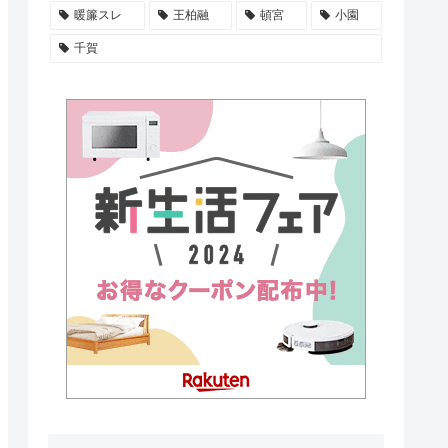
暖簾スレ
王柏融
頓宮
小園
千賀