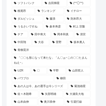
ソフトバンク
吉田輝星
(*^◯^*)
根尾昂
ランキング
イチロー
ダルビッシュ
藤浪
則本昂大
うるさいですね
倉本寿彦
村上 宗隆
チア
田中将大
岡本和真
清宮
中田翔
大谷
菅野
坂本勇人
青柳晃洋
「〇〇も形になって来たな」「ん〇ぉ~この〇〇たまん
ねえ~」
UZR
〇
平野
山田哲人
パワプロ
柳田
あの人は今、あの選手は今シリーズ
菊池雄星
佐々木朗希
矢部明雄
大瀬良大地
山本由伸
奥川恭伸
引退打線