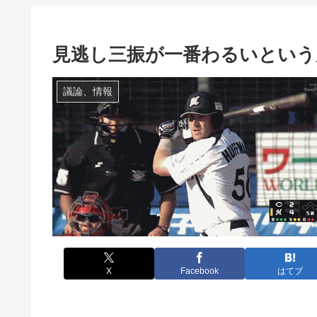
見逃し三振が一番わるいという
議論、情報
X
Facebook
はてブ