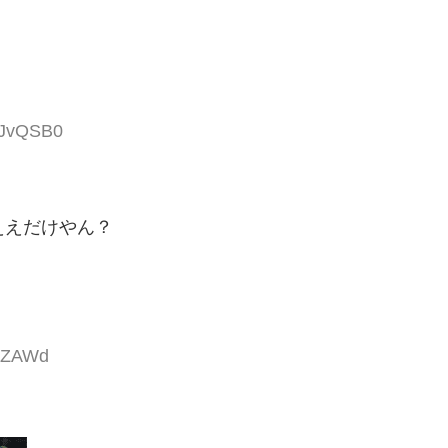
TJvQSB0
ええだけやん？
oaZAWd