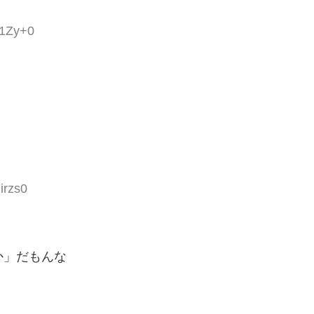
a1Zy+0
irzs0
か」だもんな