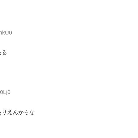
inkU0
ある
0Lj0
ありえんからな