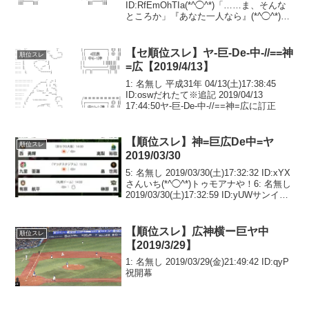
ID:RfEmOhTIa(*^◯^*)「……ま、そんな
ところか」『あなた一人なら』(*^◯^*)
「？」『あなたは一人ではありません』
(*^◯^*)「……そうだったな」(*^◯...
【セ順位スレ】ヤ-巨-De-中-//==神
順位スレ
=広【2019/4/13】
1: 名無し 平成31年 04/13(土)17:38:45
ID:oswだれたて※追記 2019/04/13
17:44:50ヤ-巨-De-中-//==神=広に訂正
【順位スレ】神=巨広De中=ヤ
順位スレ
2019/03/30
5: 名無し 2019/03/30(土)17:32:32 ID:xYX
さんいち(*^◯^*)トゥモアナや！6: 名無し
2019/03/30(土)17:32:59 ID:yUWサンイチ
1000日ぶり貯金チャンス再来や！7: 名無
し 2019...
【順位スレ】広神横ー巨ヤ中
順位スレ
【2019/3/29】
1: 名無し 2019/03/29(金)21:49:42 ID:qyP
祝開幕