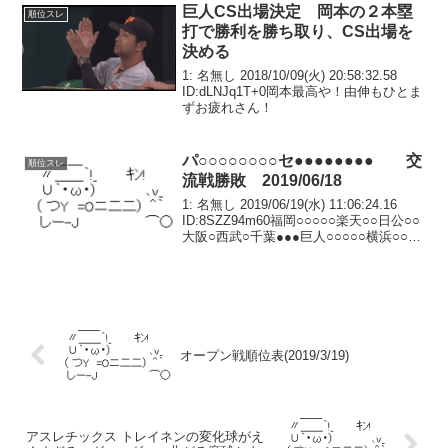
巨人CS出場決定 岡本の２本塁
順位スレ
打で勝利を勝ち取り、CS出場を
決める
1: 名無し 2018/10/09(火) 20:58:32.58
ID:dLNJq1T+0岡本最高や！由伸もひとま
ずお疲れさん！
パ○○○○○○○○セ●●●●●●●● 交
順位スレ
流戦勝敗 2019/06/18
1: 名無し 2019/06/19(水) 11:06:24.16
ID:8SZZ94m60福岡○○○○○楽天○○日公○○
大阪○西武○千葉●●●巨人○○○○○横浜○○中
日●●●阪神●●●東京●●●●広島●●●●●
オープン戦順位表(2019/3/19)
アスレチックス トレイネンの変化球がえ