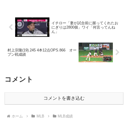
BsR7.1(リーグ5位) WAR8...
イチロー「妻が試合前に握ってくれたお
にぎりは2800個」ワイ「何言ってんね
ん」
村上宗隆(19).245 4本12点OPS.866 オー
プン戦成績
コメント
コメントを書き込む
ホーム
MLB
MLB成績