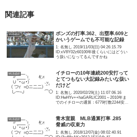
関連記事
ボンズの打率.362、出塁率.609と
MLB成績
かいうゲームでも不可能な記録
1: 名無し 2019/11/03(日) 04:26:15.79
ID:xV8Y02z60100年後くらいにはどうい
う扱いになってるんですかね
イチローの10年連続200安打って
MLB成績
とてつもない大記録みたいな扱い
だけど
1: 名無し 2020/02/29(土) 11:07:06.16
ID:HwHYv++haGARLIC2001～2010年ま
でのイチローの通算：6779打数2244安打
.331打率.331程度で達成できちゃう記録
なんだよね
青木宣親 MLB通算打率 .285
MLB成績
脅威の収束力
1: 名無し 2018/12/07(金) 08:02:40.91