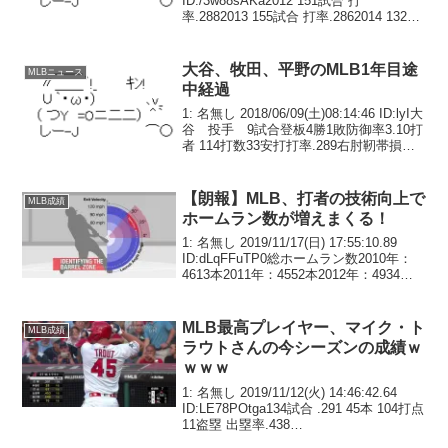
ID:/3w88sAKa2012 151試合 打
率.2882013 155試合 打率.2862014 132試
合 打率.2852015 *93試合 打率.2872016
11...
大谷、牧田、平野のMLB1年目途
MLBニュース
中経過
1: 名無し 2018/06/09(土)08:14:46 ID:lyI大
谷 投手 9試合登板4勝1敗防御率3.10打
者 114打数33安打打率.289右肘靭帯損傷
の為DL入り牧田 19試合登板し0勝1敗、
防御率6.555月2日に2度目のマイ...
【朗報】MLB、打者の技術向上で
MLB成績
ホームラン数が増えまくる！
1: 名無し 2019/11/17(日) 17:55:10.89
ID:dLqFFuTP0総ホームラン数2010年：
4613本2011年：4552本2012年：4934本
2013年：4661本2014年：4186本2015
年：4909本20...
MLB最高プレイヤー、マイク・ト
MLB成績
ラウトさんの今シーズンの成績ｗ
ｗｗｗ
1: 名無し 2019/11/12(火) 14:46:42.64
ID:LE78POtga134試合 .291 45本 104打点
11盗塁 出塁率.438
OPS1.083wRC+180(リーグ1位)