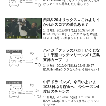
ID:LjbBsDXo0他にもファンが撮った写真
からアイコン募集したり楽しそう
西武8-20オリックス←これよりイ
ネタ（その他）
かれたスコアの試合ある？
1: 名無し 2019/08/17(土) 10:32:54.60
ID:s4UNyzm80オリックス 20安打本塁打
ロメロ 14号（2回表ソロ）ロメロ 15号
（3回表満塁）モヤ 6号（5回表3ラン）吉
田 正尚 21号（7回表ソロ）投手成績張...
ハイジ「クララのバカ！いくじな
ネタ（その他）
し！千葉ロッテマリーンズ！広島
東洋カープ！」
1: 名無し 2019/04/18(木) 22:46:29.27
ID:0blbhvfNrクララなんかもう知らない！
中日ドラゴンズ、今日いよいよ
ネタ（その他）
1038日ぶり貯金へ 今シーズン4
度目のチャンス
1: 名無し 2019/04/05(金) 00:13:24.50
ID:2bF/3Xfp0今シーズン4度目のチャンス
やったぜ。