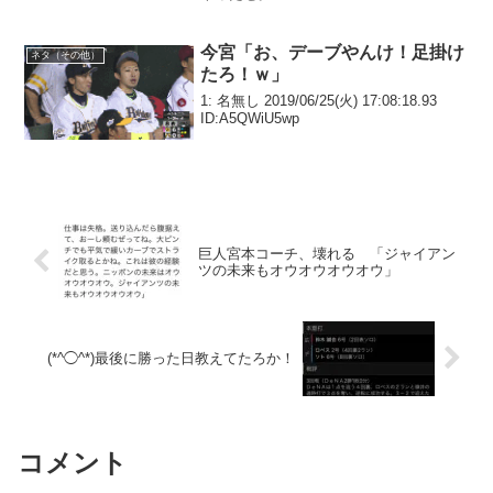
今宮「お、デーブやんけ！足掛け
ネタ（その他）
たろ！ｗ」
1: 名無し 2019/06/25(火) 17:08:18.93
ID:A5QWiU5wp
巨人宮本コーチ、壊れる 「ジャイアン
ツの未来もオウオウオウオウ」
(*^◯^*)最後に勝った日教えてたろか！
コメント