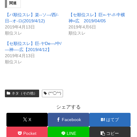
関連
【パ順位スレ】楽‐‐ソ‐–/西/-
【セ順位スレ】巨=-ヤ-//-中横
日‐‐オ-ロ(2019/4/12)
神=広 2019/04/05
2019年4月13日
2019年4月6日
順位スレ
順位スレ
【セ順位スレ】巨-ヤDe—/中/
—神—-広【2019/4/12】
2019年4月13日
順位スレ
ネタ（その他）
(*^◯^*)
シェアする
X
Facebook
はてブ
Pocket
LINE
コピー