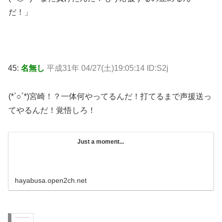
だ！」
45:
名無し
平成31年 04/27(土)19:05:14 ID:S2j
(*`○´*)宮崎！？一体何やってるんだ！打てるまで声援送っ
てやるんだ！覚悟しろ！
Just a moment...
hayabusa.open2ch.net