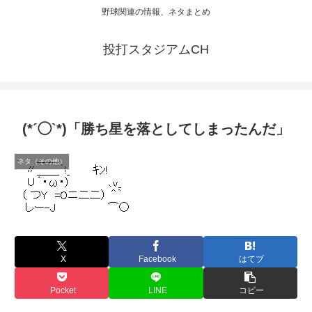
野球関連の情報、ネタまとめ
投打スタジアムCH
(*´◯`*)「勝ち星を落としてしまったんだ」
ネタ（その他）
X
Facebook
はてブ
Pocket
LINE
コピー