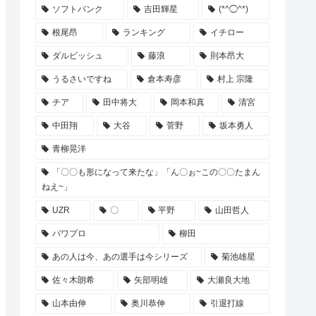
ソフトバンク
吉田輝星
(*^◯^*)
根尾昂
ランキング
イチロー
ダルビッシュ
藤浪
則本昂大
うるさいですね
倉本寿彦
村上 宗隆
チア
田中将大
岡本和真
清宮
中田翔
大谷
菅野
坂本勇人
青柳晃洋
「〇〇も形になって来たな」「ん〇ぉ~この〇〇たまん
ねえ~」
UZR
〇
平野
山田哲人
パワプロ
柳田
あの人は今、あの選手は今シリーズ
菊池雄星
佐々木朗希
矢部明雄
大瀬良大地
山本由伸
奥川恭伸
引退打線