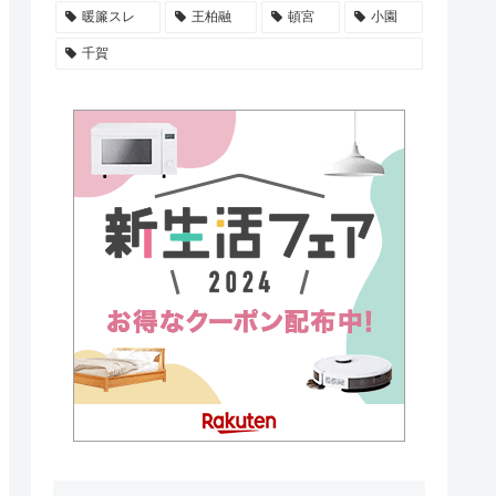
暖簾スレ
王柏融
頓宮
小園
千賀