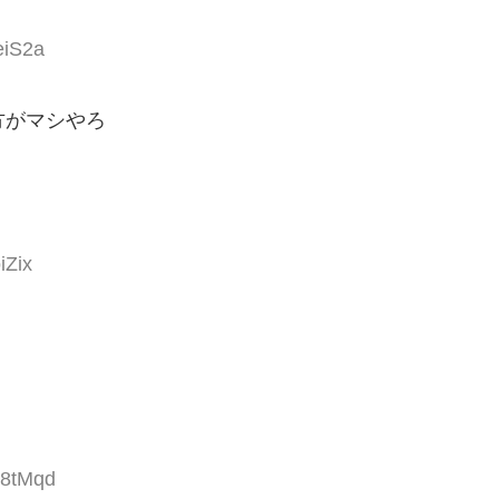
eiS2a
方がマシやろ
iZix
Z8tMqd