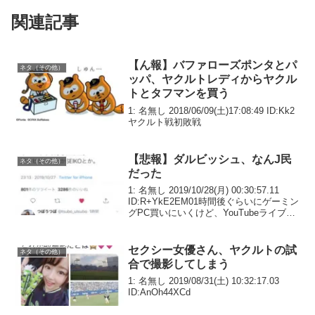
関連記事
【ん報】バファローズポンタとパ
ネタ（その他）
ッパ、ヤクルトレディからヤクル
トとタフマンを買う
1: 名無し 2018/06/09(土)17:08:49 ID:Kk2
ヤクルト戦初敗戦
【悲報】ダルビッシュ、なんJ民
ネタ（その他）
だった
1: 名無し 2019/10/28(月) 00:30:57.11
ID:R+YkE2EM01時間後ぐらいにゲーミン
グPC買いにいくけど、YouTubeライブし
たらパソコンに自信ニキたちきてくれま
すか？
セクシー女優さん、ヤクルトの試
ネタ（その他）
合で撮影してしまう
1: 名無し 2019/08/31(土) 10:32:17.03
ID:AnOh44XCd