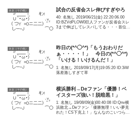
試合の反省会スレ伸びすぎやろ
ネタ（その他）
40: 名無し 2019/06/21(金) 22:20:06.00
ID:BZVdPLOW0巨人ファンが反省会スレ
3まで伸ばしてレスバしてる・・・首位キ
ープで交流戦調子いいのにイライラしす
ぎじゃね？阪神でもここまで伸びねえよ
昨日の(*^◯^*)「もうおわりだ
ネタ（その他）
ぁ・・・・！」 今日の(*^◯^*)
「いける！いけるんだ！」
1: 名無し 2018/09/17(月)19:05:20 ID:3iW
落差激しすぎて草
横浜勝利→Deファン「優勝！ベ
ネタ（その他）
イスターズ強い！脱暗黒！」
1: 名無し 19/08/09(金)00:40:08 ID:Qnv横
浜敗北→Deファン「優勝無理！いい夢見
れた！CS下克上！」なんなのこいつらち
なDe