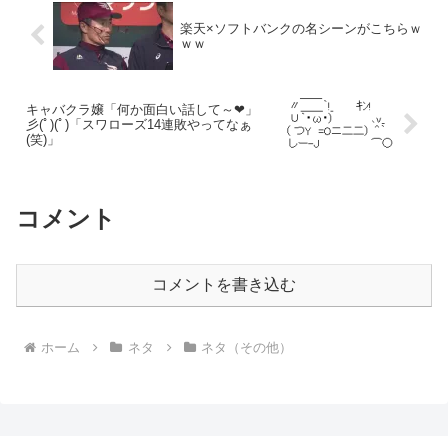
楽天×ソフトバンクの名シーンがこちらｗ
ｗｗ
キャバクラ嬢「何か面白い話して～❤」
彡(ﾟ)(ﾟ)「スワローズ14連敗やってなぁ
(笑)」
コメント
コメントを書き込む
ホーム
ネタ
ネタ（その他）