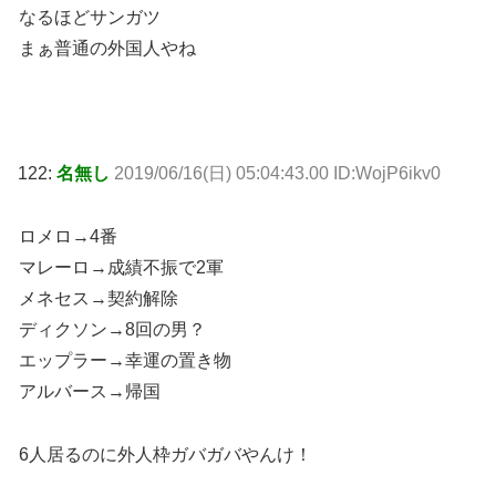
なるほどサンガツ
まぁ普通の外国人やね
122:
名無し
2019/06/16(日) 05:04:43.00 ID:WojP6ikv0
ロメロ→4番
マレーロ→成績不振で2軍
メネセス→契約解除
ディクソン→8回の男？
エップラー→幸運の置き物
アルバース→帰国
6人居るのに外人枠ガバガバやんけ！