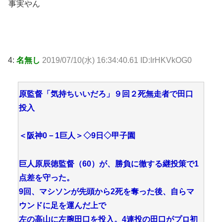
事実やん
4:
名無し
2019/07/10(水) 16:34:40.61 ID:IrHKVkOG0
原監督「気持ちいいだろ」９回２死無走者で田口
投入
＜阪神0－1巨人＞◇9日◇甲子園
巨人原辰徳監督（60）が、勝負に徹する継投策で1
点差を守った。
9回、マシソンが先頭から2死を奪った後、自らマ
ウンドに足を運んだ上で
左の高山に左腕田口を投入。4連投の田口がプロ初