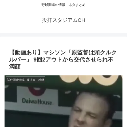
野球関連の情報、ネタまとめ
投打スタジアムCH
【動画あり】マシソン「原監督は頭クルク
ルパー」 9回2アウトから交代させられ不
満顔
試合関連情報、反省会、感想