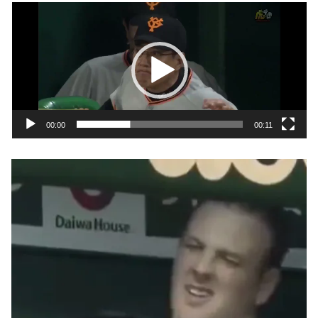
動
画
プ
レ
ー
ヤ
00:00
00:11
ー