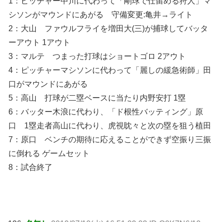
1：ピッチャー中川に代わって「剛球で仕留める狩人」マ
シソンがマウンドにあがる 守備変更:亀井→ライト
2：大山 ファウルフライを増田大(三)が捕球してバッタ
ーアウト 1アウト
3：マルテ つまった打球はショートゴロ 2アウト
4：ピッチャーマシソンに代わって「麗しの緩急術師」田
口がマウンドにあがる
5：高山 打球が二塁ベースに当たり内野安打 1塁
6：バッター木浪に代わり、「ド根性バッティング」原
口 1塁走者高山に代わり、虎視眈々と次の塁を狙う植田
7：原口 ベンチの期待に応えることができず空振り三振
に倒れる ゲームセット
8：試合終了