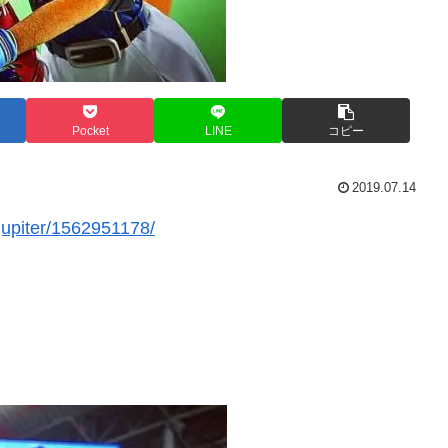
Pocket
LINE
コピー
2019.07.14
ejupiter/1562951178/