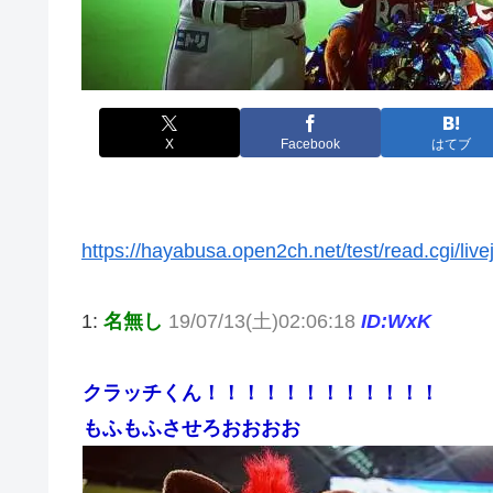
X
Facebook
はてブ
https://hayabusa.open2ch.net/test/read.cgi/liv
1:
名無し
19/07/13(土)02:06:18
ID:WxK
クラッチくん！！！！！！！！！！！！
もふもふさせろおおおお