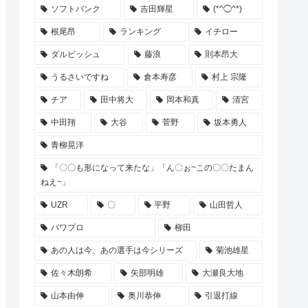
ソフトバンク
吉田輝星
(*^◯^*)
根尾昂
ランキング
イチロー
ダルビッシュ
藤浪
則本昂大
うるさいですね
倉本寿彦
村上 宗隆
チア
田中将大
岡本和真
清宮
中田翔
大谷
菅野
坂本勇人
青柳晃洋
「〇〇も形になって来たな」「ん〇ぉ~この〇〇たまん
ねえ~」
UZR
〇
平野
山田哲人
パワプロ
柳田
あの人は今、あの選手は今シリーズ
菊池雄星
佐々木朗希
矢部明雄
大瀬良大地
山本由伸
奥川恭伸
引退打線