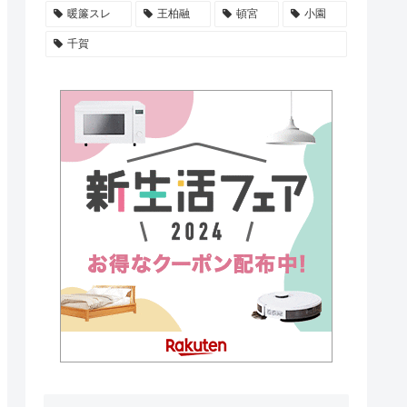
暖簾スレ
王柏融
頓宮
小園
千賀