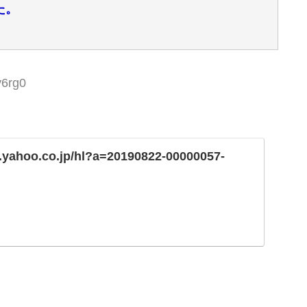
た。
v6rg0
s.yahoo.co.jp/hl?a=20190822-00000057-