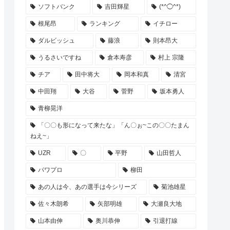
ソフトバンク
吉田輝星
(*^◯^*)
根尾昂
ランキング
イチロー
ダルビッシュ
藤浪
則本昂大
うるさいですね
倉本寿彦
村上 宗隆
チア
田中将大
岡本和真
清宮
中田翔
大谷
菅野
坂本勇人
青柳晃洋
「〇〇も形になって来たな」「ん〇ぉ~この〇〇たまん
ねえ~」
UZR
〇
平野
山田哲人
パワプロ
柳田
あの人は今、あの選手は今シリーズ
菊池雄星
佐々木朗希
矢部明雄
大瀬良大地
山本由伸
奥川恭伸
引退打線