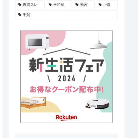
暖簾スレ
王柏融
頓宮
小園
千賀