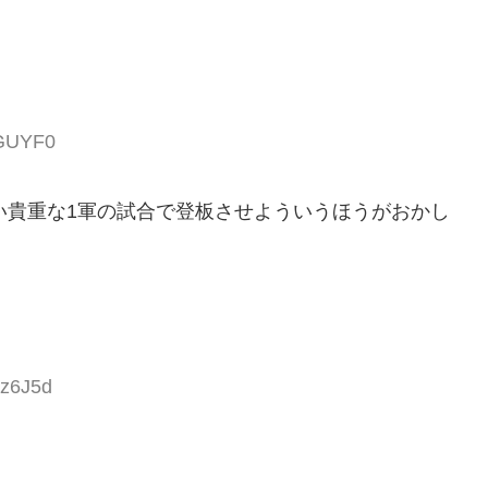
lGUYF0
い貴重な1軍の試合で登板させよういうほうがおかし
Cz6J5d