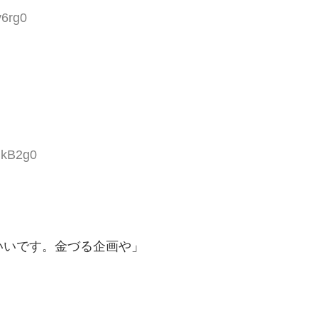
v6rg0
BkB2g0
いいです。金づる企画や」