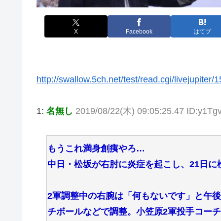
X
Facebook
はてブ
http://swallow.5ch.net/test/read.cgi/livejupiter
1:
名無し
2019/08/22(木) 09:05:25.47 ID:y1Tg
もうこれ満身創痍やろ…
中日・松坂が右肘に炎症を起こし、21日に
2軍調整中の右腕は「何もないです」と午
チボールなどで調整。小笠原2軍投手コー