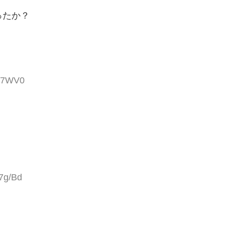
ったか？
f57WV0
7g/Bd