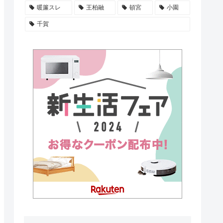
暖簾スレ
王柏融
頓宮
小園
千賀