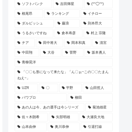
ソフトバンク
吉田輝星
(*^◯^*)
根尾昂
ランキング
イチロー
ダルビッシュ
藤浪
則本昂大
うるさいですね
倉本寿彦
村上 宗隆
チア
田中将大
岡本和真
清宮
中田翔
大谷
菅野
坂本勇人
青柳晃洋
「〇〇も形になって来たな」「ん〇ぉ~この〇〇たまん
ねえ~」
UZR
〇
平野
山田哲人
パワプロ
柳田
あの人は今、あの選手は今シリーズ
菊池雄星
佐々木朗希
矢部明雄
大瀬良大地
山本由伸
奥川恭伸
引退打線