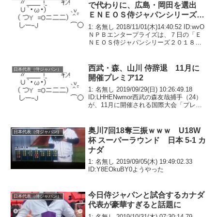
で代わりに、広島・岡田を選出
ＥＮＥＯＳ侍ジャパンシリーズ２
０１８
1: 名無し 2018/11/01(木)14:40:52 ID:wvO
ＮＰＢエンタープライズは、７日の「Ｅ
ＮＥＯＳ侍ジャパンシリーズ２０１８」
の台湾戦（ヤフオクドーム）、８日から
の日米野球（東京ドームなど）に出場す
る侍ジャパンの出場選手変更...
西武・森、山川 侍辞退 11月に
日本代表（侍ジャパン）
開催プレミア12
1: 名無し 2019/09/29(日) 10:26:49.18
ID:LHHENwmor西武の森友哉捕手（24）
が、11月に開催される国際大会「プレミ
ア12」の日本代表入りを辞退する方針で
あることが28日、分かった。17日のスタ
ッフ会議で...
奥川7回18奪三振ｗｗｗ U18W
日本代表（侍ジャパン）
杯 スーパーラウンド 日本 5-1 カ
ナダ
1: 名無し 2019/09/05(木) 19:49:02.33
ID:Y8EOkuBY0ようやった
今日侍ジャパンと試合するカナダ
日本代表（侍ジャパン）
代表が豪華すぎると話題に
1: 名無し 2019/10/31(木) 07:30:14.79