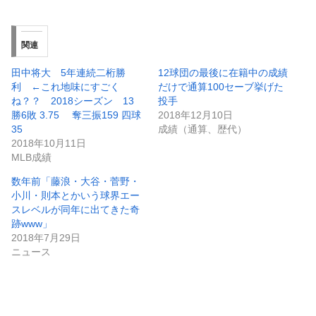
関連
田中将大 5年連続二桁勝
12球団の最後に在籍中の成績
利 ←これ地味にすごく
だけで通算100セーブ挙げた
ね？？ 2018シーズン 13
投手
勝6敗 3.75 奪三振159 四球
2018年12月10日
35
成績（通算、歴代）
2018年10月11日
MLB成績
数年前「藤浪・大谷・菅野・
小川・則本とかいう球界エー
スレベルが同年に出てきた奇
跡www」
2018年7月29日
ニュース