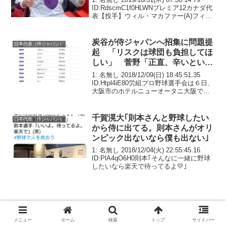
ID:RdscmC1f0HLWNプレミア12カナダ代
表【投手】ウィル・マカファー(A)フィリ
ップ・オーモン(独立)ダニエル・プロコピ
オ(2A)ブランドン・マルクルンド(A)ジ...
炭谷が侍ジャパンへ招集に問題提
日本代表（侍ジャパン）
起 「リスクは球団も負担してほ
しい」 菅野「正直、辛いという
のが個人の意見。」
1: 名無し 2018/12/09(日) 18:45:51.35
ID:Htpl4iE80労組プロ野球選手会は６日、
大阪市のホテルニューオータニ大阪で定
期大会を開き国際大会に出場する選手の
負担軽減と、補償や出場給アップなどを
球団側に求めるこ...
千賀滉大｢則本さんと野球したい
日本代表（侍ジャパン）
から侍に出てる。則本さんがオリ
ンピック出ないなら僕も出ない｣
1: 名無し 2018/12/04(火) 22:55:45.16
ID:PlA4qO6H0則本｢そんなに一緒に野球
したいなら楽天で待ってるよ💛｣
メニュー
ホーム
検索
トップ
サイドバー
阪神・藤浪「抜けた球がない」 山本昌