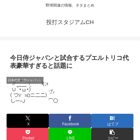
野球関連の情報、ネタまとめ
投打スタジアムCH
今日侍ジャパンと試合するプエルトリコ代
表豪華すぎると話題に
日本代表（侍ジャパン）
X
Facebook
はてブ
Pocket
LINE
コピー