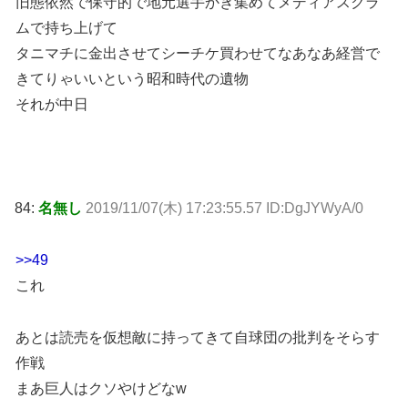
旧態依然で保守的で地元選手かき集めてメディアスクラ
ムで持ち上げて
タニマチに金出させてシーチケ買わせてなあなあ経営で
きてりゃいいという昭和時代の遺物
それが中日
84:
名無し
2019/11/07(木) 17:23:55.57 ID:DgJYWyA/0
>>49
これ
あとは読売を仮想敵に持ってきて自球団の批判をそらす
作戦
まあ巨人はクソやけどなw