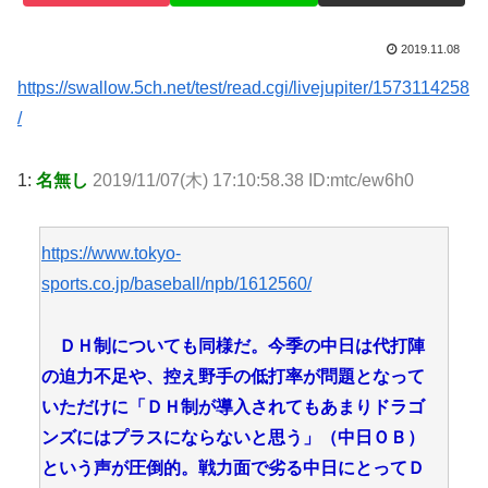
2019.11.08
https://swallow.5ch.net/test/read.cgi/livejupiter/1573114258
/
1:
名無し
2019/11/07(木) 17:10:58.38 ID:mtc/ew6h0
https://www.tokyo-
sports.co.jp/baseball/npb/1612560/
ＤＨ制についても同様だ。今季の中日は代打陣
の迫力不足や、控え野手の低打率が問題となって
いただけに「ＤＨ制が導入されてもあまりドラゴ
ンズにはプラスにならないと思う」（中日ＯＢ）
という声が圧倒的。戦力面で劣る中日にとってＤ