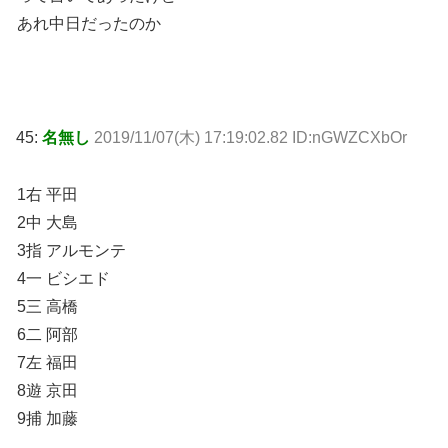
あれ中日だったのか
45:
名無し
2019/11/07(木) 17:19:02.82 ID:nGWZCXbOr
1右 平田
2中 大島
3指 アルモンテ
4一 ビシエド
5三 高橋
6二 阿部
7左 福田
8遊 京田
9捕 加藤