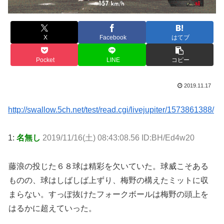
X
Facebook
はてブ
Pocket
LINE
コピー
2019.11.17
http://swallow.5ch.net/test/read.cgi/livejupiter/1573861388/
1:
名無し
2019/11/16(土) 08:43:08.56 ID:BH/Ed4w20
藤浪の投じた６８球は精彩を欠いていた。球威こそある
ものの、球はしばしば上ずり、梅野の構えたミットに収
まらない。すっぽ抜けたフォークボールは梅野の頭上を
はるかに超えていった。