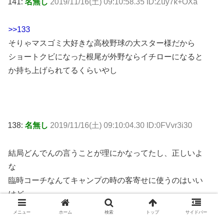
141:
名無し
2019/11/16(土) 09:10:58.35 ID:Zuy7k+OXa
>>133
そりゃマスゴミ大好きな高校野球の大スター様だから
ショートクビになった根尾が外野ならイチローになると
か持ち上げられてるくらいやし
138:
名無し
2019/11/16(土) 09:10:04.30 ID:0FVvr3i30
結局どんでんの言うことが理にかなってたし、正しいよ
な
臨時コーチなんてキャンプの時の客寄せに使うのはいい
けど
責任取る必要無い立場なんだから大事な選手イジらせち
メニュー
ホーム
検索
トップ
サイドバー