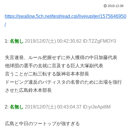
2019.12.08
https://swallow.5ch.net/test/read.cgi/livejupiter/1575646950
/
1:
名無し
2019/12/07(土) 00:42:30.62 ID:TZZgFMOY0
失言連発、ルール把握せずに外人獲得の中日加藤代表
他球団の選手の去就に言及する巨人大塚副代表
言うことが二転三転する阪神谷本本部長
ドーピング違反のバティスタの名誉のために出場を強行
させた広島鈴木本部長
2:
名無し
2019/12/07(土) 00:43:04.37 ID:y/JeApi8M
広島と中日のツートップが強すぎる