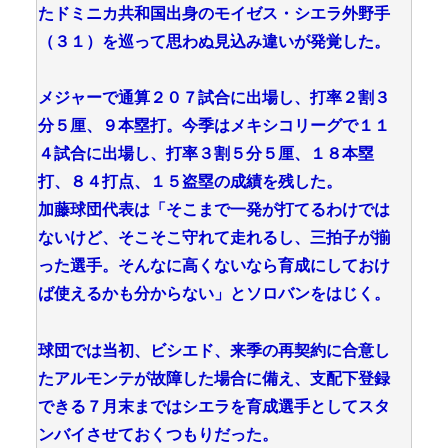
たドミニカ共和国出身のモイゼス・シエラ外野手
（３１）を巡って思わぬ見込み違いが発覚した。
メジャーで通算２０７試合に出場し、打率２割３
分５厘、９本塁打。今季はメキシコリーグで１１
４試合に出場し、打率３割５分５厘、１８本塁
打、８４打点、１５盗塁の成績を残した。
加藤球団代表は「そこまで一発が打てるわけでは
ないけど、そこそこ守れて走れるし、三拍子が揃
った選手。そんなに高くないなら育成にしておけ
ば使えるかも分からない」とソロバンをはじく。
球団では当初、ビシエド、来季の再契約に合意し
たアルモンテが故障した場合に備え、支配下登録
できる７月末まではシエラを育成選手としてスタ
ンバイさせておくつもりだった。