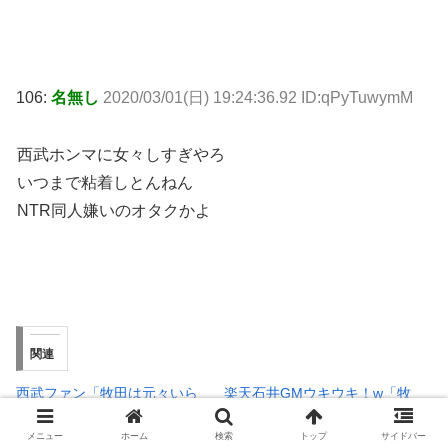
106:
名無し
2020/03/01(日) 19:24:36.92 ID:qPyTuwymM
西武ホンマに女々しすぎやろ
いつまで粘着しとんねん
NTR同人嫌いのオタクかよ
関連
西武ファン「牧田は元々いら
楽天石井GMウキウキ！w「牧
ないよ」
田くんが来てくれたらどこに
2019年11月27日
フィットするか考えたい」
メニュー
ホーム
検索
トップ
サイドバー