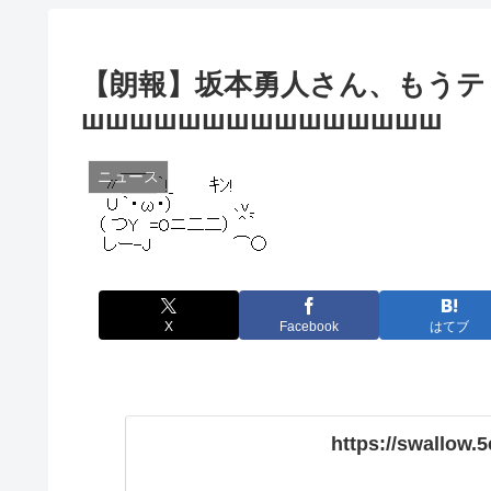
【朗報】坂本勇人さん、もうテ
шшшшшшшшшшшшшшш
ニュース
X
Facebook
はてブ
https://swallow.5