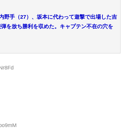
弘内野手（27）、坂本に代わって遊撃で出場した吉
連続弾を放ち勝利を収めた。キャプテン不在の穴を
6Nr8Fd
DOpo9mM