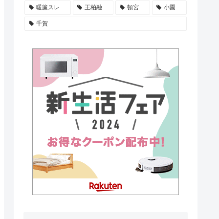
暖簾スレ
王柏融
頓宮
小園
千賀