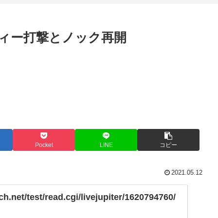
ィー打撃とノック再開
Pocket
LINE
コピー
2021.05.12
ch.net/test/read.cgi/livejupiter/1620794760/