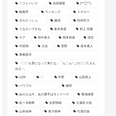
ソフトバンク
吉田輝星
(*^◯^*)
根尾昂
ランキング
イチロー
ダルビッシュ
藤浪
則本昂大
うるさいですね
倉本寿彦
村上 宗隆
チア
田中将大
岡本和真
清宮
中田翔
大谷
菅野
坂本勇人
青柳晃洋
「〇〇も形になって来たな」「ん〇ぉ~この〇〇たまん
ねえ~」
UZR
〇
平野
山田哲人
パワプロ
柳田
あの人は今、あの選手は今シリーズ
菊池雄星
佐々木朗希
矢部明雄
大瀬良大地
山本由伸
奥川恭伸
引退打線