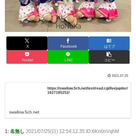
X
Facebook
はてブ
Pocket
LINE
コピー
2021.07.25
https://swallow.5ch.net/test/read.cgi/livejupiter/
1627185252/
swallow.5ch.net
1:
名無し
2021/07/25(日) 12:54:12.35 ID:6Kn0nVqhM