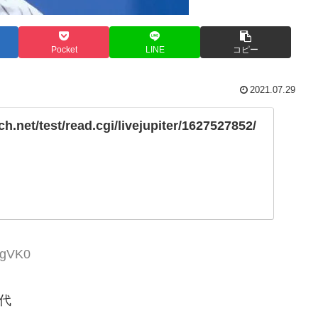
Pocket
LINE
コピー
2021.07.29
ch.net/test/read.cgi/livejupiter/1627527852/
LgVK0
代