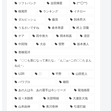
ソフトバンク
吉田輝星
(*^◯^*)
根尾昂
ランキング
イチロー
ダルビッシュ
藤浪
則本昂大
うるさいですね
倉本寿彦
村上 宗隆
チア
田中将大
岡本和真
清宮
中田翔
大谷
菅野
坂本勇人
青柳晃洋
「〇〇も形になって来たな」「ん〇ぉ~この〇〇たまん
ねえ~」
UZR
〇
平野
山田哲人
パワプロ
柳田
あの人は今、あの選手は今シリーズ
菊池雄星
佐々木朗希
矢部明雄
大瀬良大地
山本由伸
奥川恭伸
引退打線