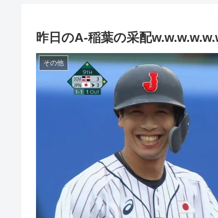
昨日のA-稲葉の采配w.w.w.w.w.w.
その他