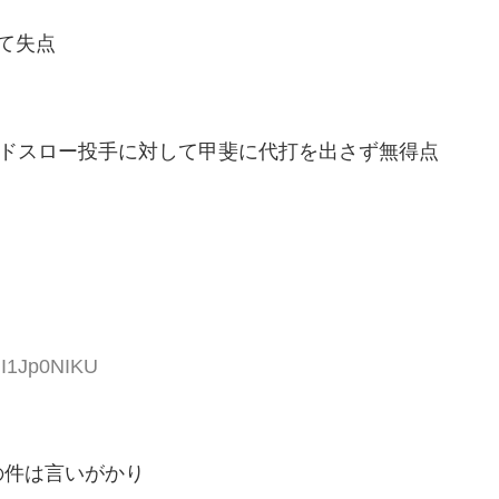
て失点
イドスロー投手に対して甲斐に代打を出さず無得点
eiI1Jp0NIKU
の件は言いがかり