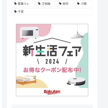
暖簾スレ
王柏融
頓宮
小園
千賀