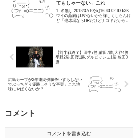
てもしゃーない←これ
1: 名無し 2018/07/10(火)16:43:02 ID:b3K
ワイの贔屓はDやないから詳しくしらんけ
ど「他球場ならHRだけどナゴドだからフ
ェン直」とかいう打球ってシーズンに何
本くらいあるんや？
【前半戦終了】田中7勝,前田7勝,大谷4勝,
平野2勝,田澤1勝,ダルビッシュ1勝,牧田0
勝
広島カープが3年連続優勝争いすらしない
でぶっちぎり優勝しそうな事実←これ地
味にやばくないか？
コメント
コメントを書き込む