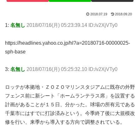
2018.07.19
2018.09.20
1:
名無し
2018/07/16(月) 05:23:39.14 ID:/v2XjVTy0
https://headlines.yahoo.co.jp/hl?a=20180716-00000025-
sph-base
3:
名無し
2018/07/16(月) 05:25:32.10 ID:/v2XjVTy0
ロッテが本拠地・ＺＯＺＯマリンスタジアムに既存の外野
フェンス前に新シート「ホームランテラス席」を設置する
計画があることが１５日、分かった。球場の所有元である
千葉市にはすでに打診済みという。今季終了後に大規模改
修を行い、来季から導入する方向で調整されている。