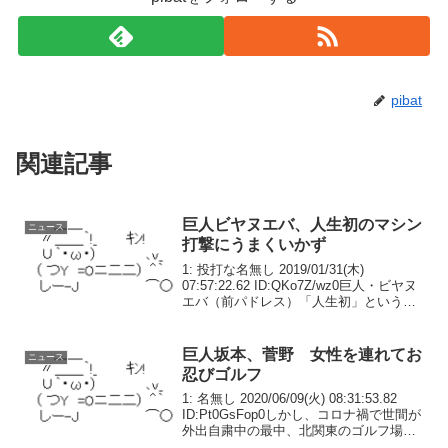
pibat
関連記事
巨人ビヤヌエバ、人生初のマシン
ニュース
打撃にうまくいかず
1: 投打な名無し 2019/01/31(木)
07:57:22.62 ID:QKo7Z/wz0巨人・ビヤヌ
エバ（前パドレス）「人生初」という投
球マシンを使った打撃練習ではタイミン
グを取るのに四苦八苦したが、鋭いスイ
ングは昨季メジャー２０発...
巨人坂本、菅野 女性を連れてお
ニュース
忍びゴルフ
1: 名無し 2020/06/09(火) 08:31:53.82
ID:Pt0GsFop0しかし、コロナ禍で世間が
外出自粛中の最中、北関東のゴルフ場で
は、こんな姿が…。「坂本と菅野智之