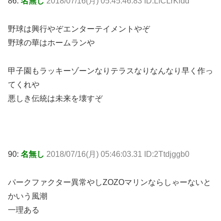
86:
名無し
2018/07/16(月) 05:45:46.83 ID:LfCLrKldd
野球は興行やぞエンターテイメントやぞ
野球の華はホームランや
甲子園もラッキーゾーンなりテラスなりなんなり早く作っ
てくれや
悪しき伝統は未来を壊すぞ
90:
名無し
2018/07/16(月) 05:46:03.31 ID:2Ttdjggb0
パークファクター異常やしZOZOマリンならしゃーないと
かいう風潮
一理ある