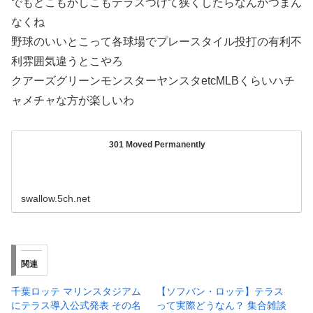
でもどこもかしこもテラスつけて狭くしたらなんかつまん
なくね
野球のいいとこって各球場でプレースタイル投打の有利不
利雰囲気違うとこやろ
クアーズグリーンモンスターヤンスタetcMLBくらいハチ
ャメチャな方が楽しいわ
301 Moved Permanently
swallow.5ch.net
関連
千葉ロッテ マリンスタジアム
【ソフバン・ロッテ】テラス
にテラス導入公式発表 その名
って実際どうなん？ 集合雑談