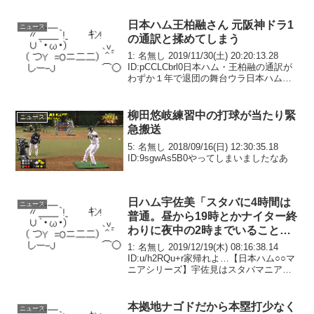
（30）が女性2人を伴い、お忍びでプレー
していました。周...
日本ハム王柏融さん 元阪神ドラ1
ニュース
の通訳と揉めてしまう
1: 名無し 2019/11/30(土) 20:20:13.28
ID:pCCLCbrl0日本ハム・王柏融の通訳が
わずか１年で退団の舞台ウラ日本ハムの
王柏融外野手（２６）の通訳を務めた蕭
一傑氏（３３）の退団が濃厚となってい
る。蕭氏は２００８...
柳田悠岐練習中の打球が当たり緊
ニュース
急搬送
5: 名無し 2018/09/16(日) 12:30:35.18
ID:9sgwAs5B0やってしまいましたなあ
日ハム宇佐美「スタバに4時間は
ニュース
普通。昼から19時とかナイター終
わりに夜中の2時までいることあ
る」
1: 名無し 2019/12/19(木) 08:16:38.14
ID:u/h2RQu+r家帰れよ…【日本ハム○○マ
ニアシリーズ】宇佐見はスタバマニア「4
時間いるのは普通」
本拠地ナゴドだから本塁打少なく
ニュース