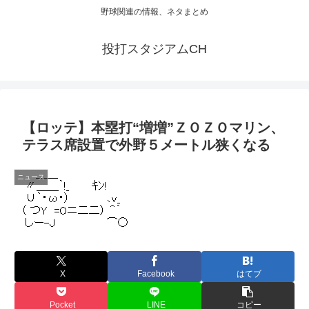
野球関連の情報、ネタまとめ
投打スタジアムCH
【ロッテ】本塁打“増増”ＺＯＺＯマリン、
テラス席設置で外野５メートル狭くなる
ニュース
X
Facebook
はてブ
Pocket
LINE
コピー