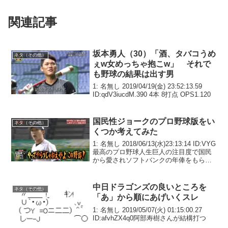
関連記事
坂本勇人（30）「酒、タバコうめ
ネタ（その他）
ぇw女めっちゃ抱こw」 それで
も野球の結果は出す男
1: 名無し 2019/04/19(金) 23:52:13.59
ID:qdV3iucdM.390 4本 8打点 OPS1.120
国民性ジョークのプロ野球版をい
ネタ（その他）
くつか考えてみた
1: 名無し 2018/06/13(水)23:13:14 ID:VYG
最高のプロ野球人生巨人の注目度で国民
から愛されソフトバンクの年俸をもらい
阪神ファンの声援を浴びる最低のプロ野
球人生巨人の注目度で週刊誌に叩かれソ
フトバンクの選手層に埋もれ...
中日ドラゴンズの良いところを
ネタ（その他）
「あ」から順にあげいくスレ
1: 名無し 2019/05/07(火) 01:15:00.27
ID:afvhZX4q0阿部寿樹さんが結構打つ