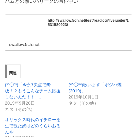
ハムとの熱いパリーグの首位争い
http://swallow.5ch.net/test/read.cgi/livejupiter/1
531580923/
swallow.5ch.net
関連
(*`◯´*)「今永7失点で降
(*^◯^*)歌います「ポジハ蝶
板！？もうこんなチーム応援
(2019)」
しないんだ！！！」
2019年10月1日
2019年9月20日
ネタ（その他）
ネタ（その他）
オリックス時代のイチローを
生で観た奴はどのくらいおる
んや