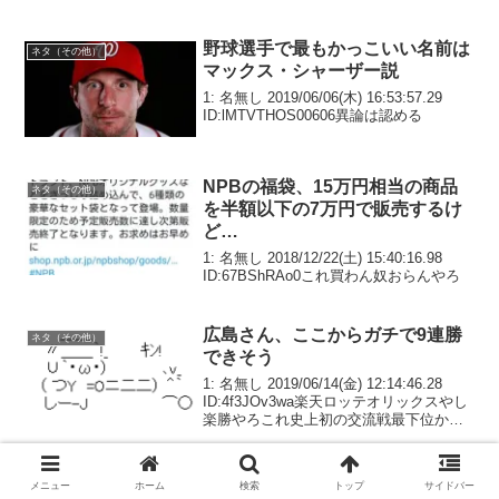
野球選手で最もかっこいい名前は
ネタ（その他）
マックス・シャーザー説
1: 名無し 2019/06/06(木) 16:53:57.29
ID:lMTVTHOS00606異論は認める
NPBの福袋、15万円相当の商品
ネタ（その他）
を半額以下の7万円で販売するけ
ど…
1: 名無し 2018/12/22(土) 15:40:16.98
ID:67BShRAo0これ買わん奴おらんやろ
広島さん、ここからガチで9連勝
ネタ（その他）
できそう
1: 名無し 2019/06/14(金) 12:14:46.28
ID:4f3JOv3wa楽天ロッテオリックスやし
楽勝やろこれ史上初の交流戦最下位から
の優勝待ったなし！
メニュー
ホーム
検索
トップ
サイドバー