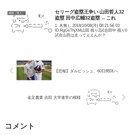
セリーグ盗塁王争い 山田哲人32
成績（個人）
盗塁 田中広輔32盗塁 ←これ
1: 名無し 2018/10/08(月) 08:21:56.03
ID:RgGsThjXM山田 残り2試合田中 残り0
試合山田は走ってええんか？
【悲報】ダルビッシュ、60日間DLへ
金足農業 吉田 大学進学の模様
コメント