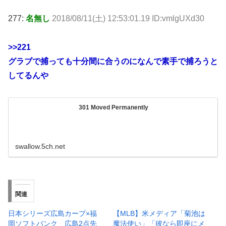
277:
名無し
2018/08/11(土) 12:53:01.19 ID:vmlgUXd30
>>221
グラブで捕っても十分間に合うのになんで素手で捕ろうと
してるんや
301 Moved Permanently
swallow.5ch.net
関連
日本シリーズ広島カープ×福
【MLB】米メディア「菊池は
岡ソフトバンク 広島2点先
魔法使い」「彼なら即座にメ