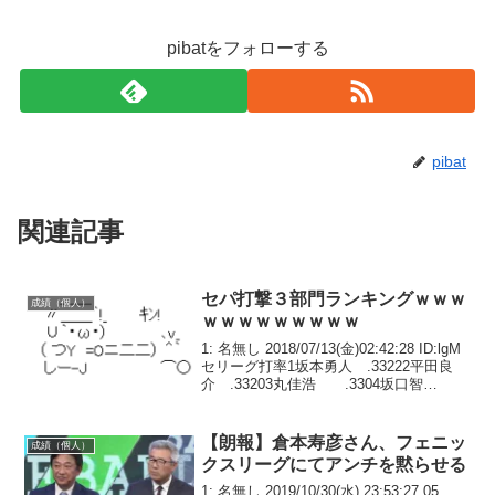
pibatをフォローする
pibat
関連記事
セパ打撃３部門ランキングｗｗｗ
成績（個人）
ｗｗｗｗｗｗｗｗｗ
1: 名無し 2018/07/13(金)02:42:28 ID:lgM
セリーグ打率1坂本勇人 .33222平田良
介 .33203丸佳浩 .3304坂口智
隆 .3235宮﨑敏郎 .3196松山竜平 .3107
青木宣親 .3088アルモンテ....
【朗報】倉本寿彦さん、フェニッ
成績（個人）
クスリーグにてアンチを黙らせる
1: 名無し 2019/10/30(水) 23:53:27.05