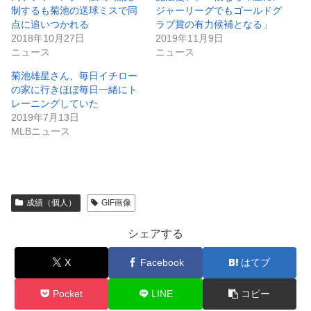
制するも菊池の送球ミスで同
ジャーリーグでもゴールドグ
点に追いつかれる
ラブ賞の有力候補となる」
2018年10月27日
2019年11月9日
ニュース
ニュース
菊池雄星さん、毎日イチロー
の家に行きほぼ毎日一緒にト
レーニングしていた
2019年7月13日
MLBニュース
成績（個人）
GIF画像
シェアする
X
Facebook
はてブ
Pocket
LINE
コピー