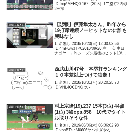
ID:IbqAAEHQ0.167（30-5）1二塁打2四球
3三振
【悲報】伊藤隼太さん、昨年から
成績（個人）
19打席連続ノーヒットなのに誰も
興味なし
1: 名無し 2019/10/20(日) 12:30:02.56
ID:4mFGw3TP02018/09/28 左 安 中日
ナゴヤ ←昨シーズン最後のヒット10/01
空三振 横浜 甲子園10/02 空三振 広島 マ
ツダ10/02 空三...
西武山川47号 本塁打ランキング
成績（個人）
１０本差以上つけて独走！
1: 名無し 2018/10/01(月) 20:20:25.73
ID:VNL4QCDN0はい
村上宗隆(19).237 15本(3位) 44点
成績（個人）
(1位) 3盗ops.858←10代でタイト
ル取りそうな件
1: 名無し 2019/06/06(木) 06:36:02.98
ID:vopBTsicM0606ヤバすぎやろ