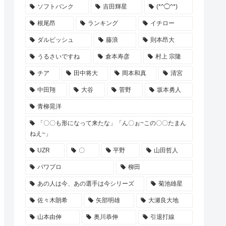
ソフトバンク
吉田輝星
(*^◯^*)
根尾昂
ランキング
イチロー
ダルビッシュ
藤浪
則本昂大
うるさいですね
倉本寿彦
村上 宗隆
チア
田中将大
岡本和真
清宮
中田翔
大谷
菅野
坂本勇人
青柳晃洋
「〇〇も形になって来たな」「ん〇ぉ~この〇〇たまん
ねえ~」
UZR
〇
平野
山田哲人
パワプロ
柳田
あの人は今、あの選手は今シリーズ
菊池雄星
佐々木朗希
矢部明雄
大瀬良大地
山本由伸
奥川恭伸
引退打線