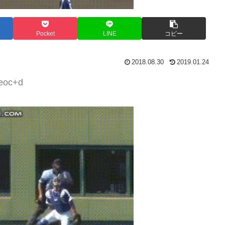
Pocket
LINE
コピー
2018.08.30
2019.01.24
3eoc+d