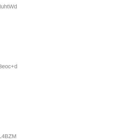
MuhtWd
h3eoc+d
/L4BZM