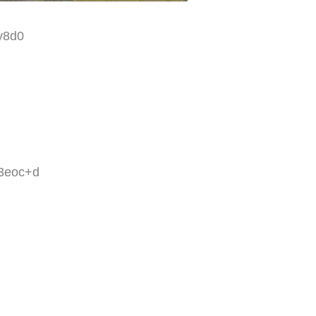
y8d0
h3eoc+d