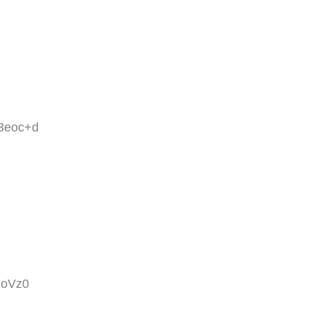
h3eoc+d
moVz0