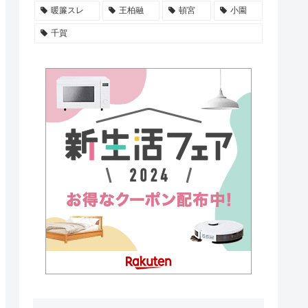
暖簾スレ
王柏融
頓宮
小園
千賀