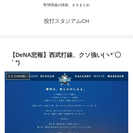
野球関連の情報、ネタまとめ
投打スタジアムCH
【DeNA悲報】西武打線、クソ強い(ヽ*´◯
｀*)
ネタ（その他）