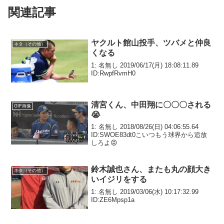
関連記事
ヤクルト館山投手、ツバメと仲良
ネタ（その他）
くなる
1: 名無し 2019/06/17(月) 18:08:11.89
ID:RwpfRvmH0
清宮くん、中田翔に〇〇〇される
GIF画像
😭
1: 名無し 2018/08/26(日) 04:06:55.64
ID:SWOE83dt0こいつもう球界から追放
しろよ😡
鈴木誠也さん、またも丸の顔大き
ネタ（その他）
いイジリをする
1: 名無し 2019/03/06(水) 10:17:32.99
ID:ZE6Mpsp1a