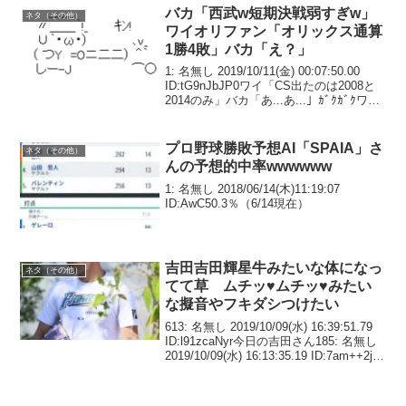
バカ「西武w短期決戦弱すぎw」
ネタ（その他）
ワイオリファン「オリックス通算
1勝4敗」バカ「え？」
1: 名無し 2019/10/11(金) 00:07:50.00
ID:tG9nJbJP0ワイ「CS出たのは2008と
2014のみ」バカ「あ...あ...」ｶﾞｸｶﾞｸワイ
「通算勝率.200」バカ「あああああああ
あぁぁぁ...」ｼﾞｮﾎﾞｼ...
プロ野球勝敗予想AI「SPAIA」さ
ネタ（その他）
んの予想的中率wwwwww
1: 名無し 2018/06/14(木)11:19:07
ID:AwC50.3％（6/14現在）
吉田吉田輝星牛みたいな体になっ
ネタ（その他）
てて草 ムチッ♥ムチッ♥みたい
な擬音やフキダシつけたい
613: 名無し 2019/10/09(水) 16:39:51.79
ID:l91zcaNyr今日の吉田さん185: 名無し
2019/10/09(水) 16:13:35.19 ID:7am++2jx0
吉田輝星ちゃん7回2失点って聞いたけ
ど...