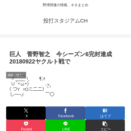
野球関連の情報、ネタまとめ
投打スタジアムCH
巨人 菅野智之 今シーズン6完封達成
20180922ヤクルト戦で
成績（個人）
X
Facebook
はてブ
Pocket
LINE
コピー