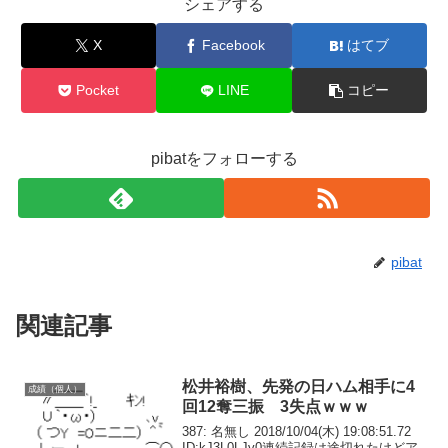
シェアする
X
Facebook
はてブ
Pocket
LINE
コピー
pibatをフォローする
pibat
関連記事
松井裕樹、先発の日ハム相手に4
成績（個人）
回12奪三振 3失点ｗｗｗ
387: 名無し 2018/10/04(木) 19:08:51.72
ID:kJ3L0LJv0連続記録は途切れたけどア