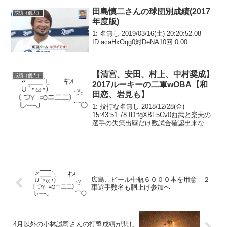
田島慎二さんの球団別成績(2017
成績（個人）
年度版)
1: 名無し 2019/03/16(土) 20:20:52.08
ID:acaHxOqg0対DeNA10回 0.00
【清宮、安田、村上、中村奨成】
成績（個人）
2017ルーキーの二軍wOBA【和
田恋、岩見も】
1: 投打な名無し 2018/12/28(金)
15:43:51.78 ID:fgXBF5Cv0西武と楽天の
選手の失策出塁だけ数試合確認出来なか
ったからほんの少しもずれてるかも知れ
ん
広島、ビール中瓶６０００本を用意 ２
軍選手数名も胴上げ参加へ
4月以外の小林誠司さんの打撃成績が悲し