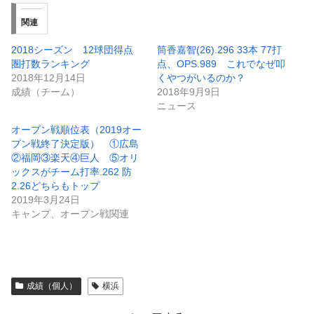
関連
2018シーズン 12球団得点
筒香嘉智(26).296 33本 77打
圏打数ランキング
点、OPS.989 これでなぜ叩
2018年12月14日
くやつがいるのか？
成績（チーム）
2018年9月9日
ニュース
オープン戦順位表（2019オー
プン戦終了決定版） ①広島
②福岡③楽天④巨人 ⑤オリ
ックスがチーム打率.262 防
2.26どちらもトップ
2019年3月24日
キャンプ、オープン戦関連
成績（個人）
横浜