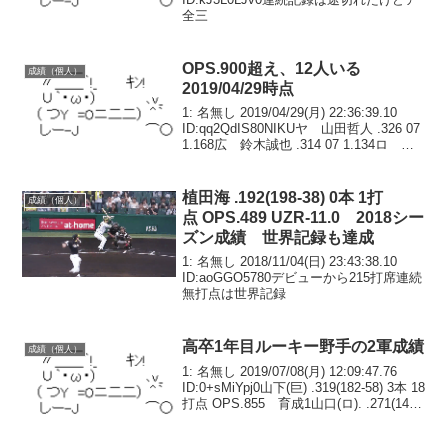
全三
OPS.900超え、12人いる
成績（個人）
2019/04/29時点
1: 名無し 2019/04/29(月) 22:36:39.10
ID:qq2QdIS80NIKUヤ 山田哲人 .326 07
1.168広 鈴木誠也 .314 07 1.134ロ レ
アード .352 08 1.106西 山川穂高 .271...
植田海 .192(198-38) 0本 1打
成績（個人）
点 OPS.489 UZR-11.0 2018シー
ズン成績 世界記録も達成
1: 名無し 2018/11/04(日) 23:43:38.10
ID:aoGGO5780デビューから215打席連続
無打点は世界記録
高卒1年目ルーキー野手の2軍成績
成績（個人）
1: 名無し 2019/07/08(月) 12:09:47.76
ID:0+sMiYpj0山下(巨) .319(182-58) 3本 18
打点 OPS.855 育成1山口(ロ). .271(144-
39) 2本 18打点 OPS.670 ド...