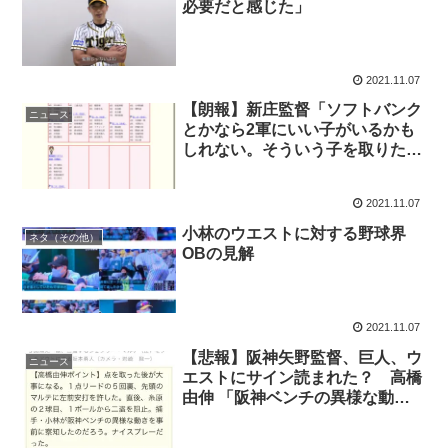
必要だと感じた」
2021.11.07
【朗報】新庄監督「ソフトバンク
ニュース
とかなら2軍にいい子がいるかも
しれない。そういう子を取りた
い」
2021.11.07
小林のウエストに対する野球界
ネタ（その他）
OBの見解
2021.11.07
【悲報】阪神矢野監督、巨人、ウ
ニュース
エストにサイン読まれた？ 高橋
由伸 「阪神ベンチの異様な動き
を事前に察知したナイスプレー」