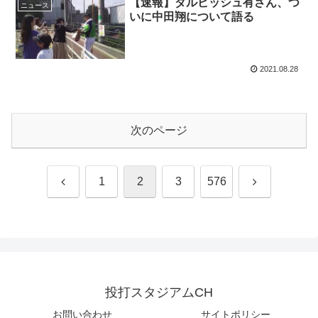
【速報】ダルビッシュ有さん、つ
ニュース
いに中田翔について語る
2021.08.28
次のページ
前
次
1
2
3
576
へ
へ
投打スタジアムCH
お問い合わせ
サイトポリシー