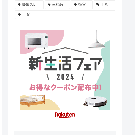
暖簾スレ
王柏融
頓宮
小園
千賀