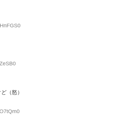
UwHnFGS0
1ZeSB0
けど（怒）
SUO7tQm0