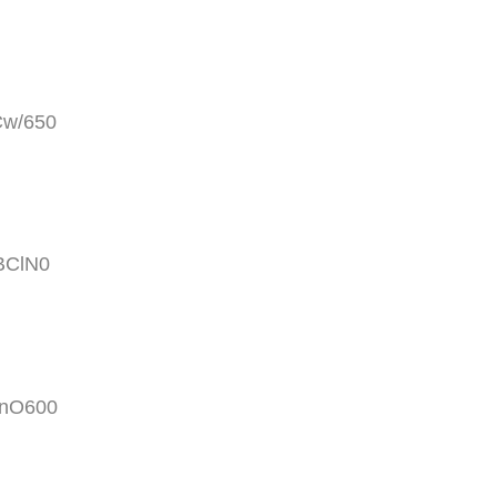
Cw/650
5BClN0
EnO600