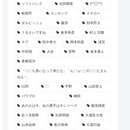
ソフトバンク
吉田輝星
(*^◯^*)
根尾昂
ランキング
イチロー
ダルビッシュ
藤浪
則本昂大
うるさいですね
倉本寿彦
村上 宗隆
チア
田中将大
岡本和真
清宮
中田翔
大谷
菅野
坂本勇人
青柳晃洋
「〇〇も形になって来たな」「ん〇ぉ~この〇〇たまん
ねえ~」
UZR
〇
平野
山田哲人
パワプロ
柳田
あの人は今、あの選手は今シリーズ
菊池雄星
佐々木朗希
矢部明雄
大瀬良大地
山本由伸
奥川恭伸
引退打線