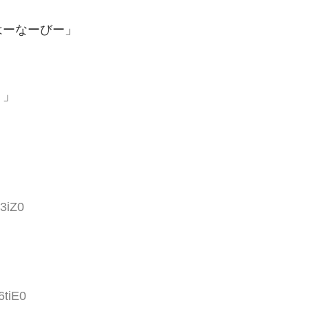
はーなーびー」
）」
/3iZ0
6tiE0