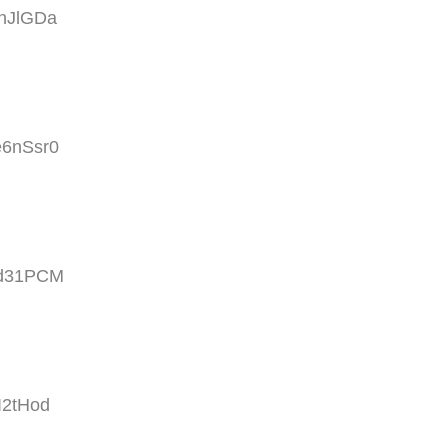
qnJlGDa
e6nSsr0
Yd31PCM
I2tHod