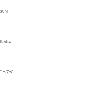
tsuM
4Lalzd
FGV/7y0