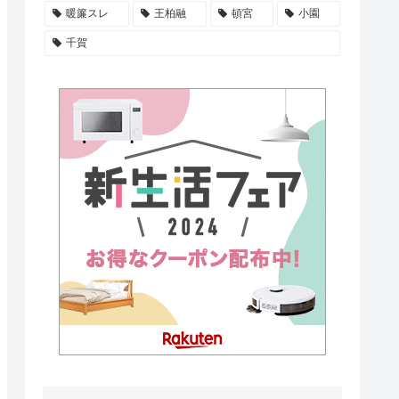
暖簾スレ
王柏融
頓宮
小園
千賀