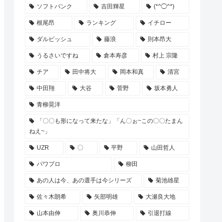
ソフトバンク
吉田輝星
(*^◯^*)
根尾昂
ランキング
イチロー
ダルビッシュ
藤浪
則本昂大
うるさいですね
倉本寿彦
村上 宗隆
チア
田中将大
岡本和真
清宮
中田翔
大谷
菅野
坂本勇人
青柳晃洋
「〇〇も形になって来たな」「ん〇ぉ~この〇〇たまん
ねえ~」
UZR
〇
平野
山田哲人
パワプロ
柳田
あの人は今、あの選手は今シリーズ
菊池雄星
佐々木朗希
矢部明雄
大瀬良大地
山本由伸
奥川恭伸
引退打線