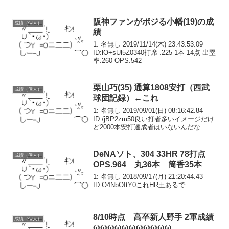
阪神ファンがポジる小幡(19)の成
成績（個人）
績
1: 名無し 2019/11/14(木) 23:43:53.09
ID:lO+sUl5Z0340打席 .225 1本 14点 出塁
率.260 OPS.542
栗山巧(35) 通算1808安打（西武
成績（個人）
球団記録）←これ
1: 名無し 2019/09/01(日) 08:16:42.84
ID:/jBP2zm50良い打者多いイメージだけ
ど2000本安打達成者はいないんだな
DeNAソト、304 33HR 78打点
成績（個人）
OPS.964 丸36本 筒香35本
1: 名無し 2018/09/17(月) 21:20:44.43
ID:O4NbOItY0これHR王あるで
8/10時点 高卒新人野手 2軍成績
成績（個人）
ωωωωωωωωωωω