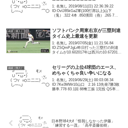
1: 名無し 2019/08/11(日) 22:36:39.22
ID:OvlJ85kGa2軍(100打席以上)山下
（兎）.322 4本 .850濱田（燕）.265 7本
.762万波（公）.244 10本.749太田
（檻）.247 5本 ...
ソフトバンク周東右京が三塁到達
成績（個人）
タイム史上最速を更新
1: 名無し 2019/07/05(金) 11:21:56.84
ID:ZSQmPJgLr昨日打った三塁打の到達
タイムが10.602017年は西川の10.672018
年は牧原の10.66が最速
セリーグの上位4球団のエース、
成績（個人）
めちゃくちゃ良い争いになる
1: 名無し 2019/06/29(土) 00:03:08.34
ID:7Ke3MWr10山口 2.16 13先発7勝3敗
勝率.778 83.1回 88奪三振 1完投 QS率
76.92 war3.1大瀬良 2.80 14先発6勝5敗
勝率...
日本野球4大if「怪我しなかった伊藤」
「練習する一茂」「高卒斎藤佑樹」